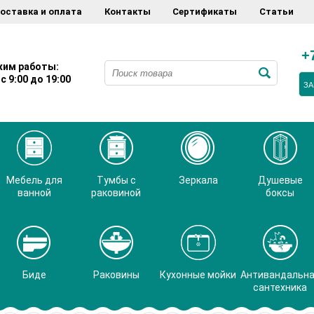
оставка и оплата
Контакты
Сертификаты
Статьи
+
им работы:
с 9:00 до 19:00
ЗА
Мебель для
Тумбы с
Зеркала
Душевые
ванной
раковиной
боксы
Биде
Раковины
Кухонные мойки
Антивандальн
сантехника