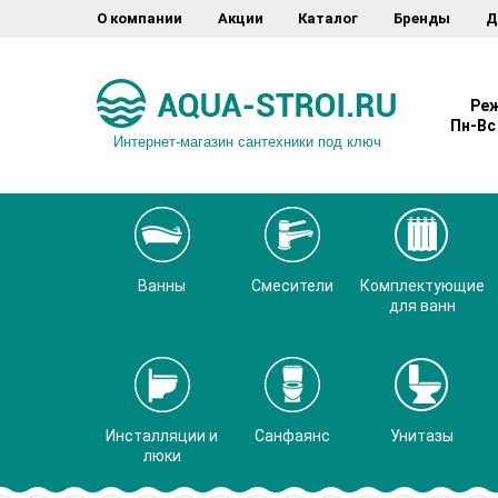
О компании
Акции
Каталог
Бренды
Д
Реж
Пн-Вс 
Интернет-магазин сантехники под ключ
Ванны
Смесители
Комплектующие
для ванн
Инсталляции и
Санфаянс
Унитазы
люки