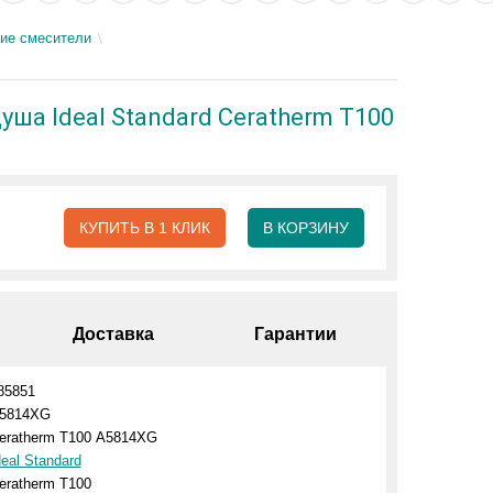
ие смесители
а Ideal Standard Ceratherm Т100
КУПИТЬ В 1 КЛИК
В КОРЗИНУ
Доставка
Гарантии
85851
5814XG
eratherm Т100 A5814XG
deal Standard
eratherm Т100