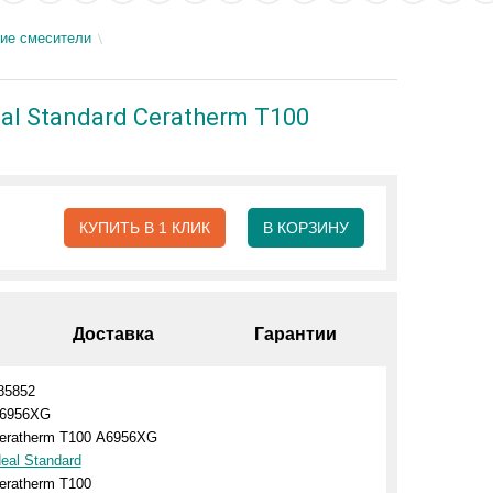
ие смесители
 Standard Ceratherm Т100
КУПИТЬ В 1 КЛИК
В КОРЗИНУ
Доставка
Гарантии
85852
6956XG
eratherm Т100 A6956XG
deal Standard
eratherm Т100