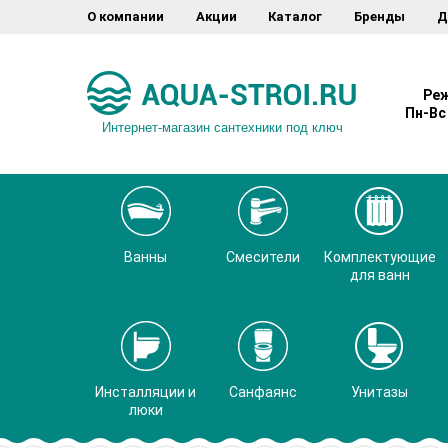
О компании
Акции
Каталог
Бренды
Д
Реж
Пн-Вс 
Интернет-магазин сантехники под ключ
Ванны
Смесители
Комплектующие
для ванн
Инсталляции и
Санфаянс
Унитазы
люки