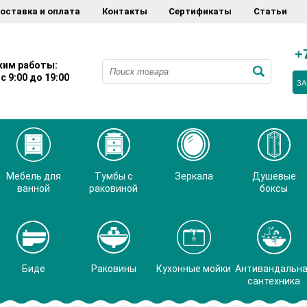
оставка и оплата
Контакты
Сертификаты
Статьи
+
им работы:
с 9:00 до 19:00
ЗА
Мебель для
Тумбы с
Зеркала
Душевые
ванной
раковиной
боксы
Биде
Раковины
Кухонные мойки
Антивандальн
сантехника