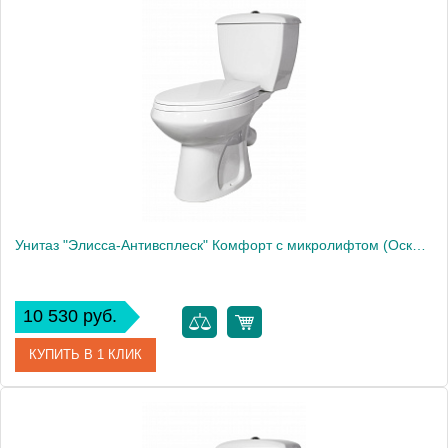
Артикул
43374130202
Модель
"Элисса"
Производитель
Оскольская керамика
Высота, см
75.0000
Унитаз "Элисса-Антивсплеск" Комфорт с микролифтом (Оскольская Керамика)
10 530 руб.
КУПИТЬ В 1 КЛИК
Артикул
43301130306