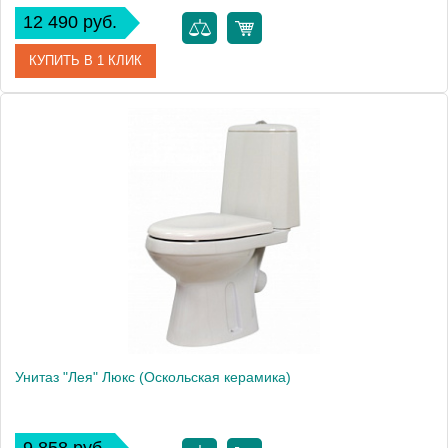
12 490 руб.
КУПИТЬ В 1 КЛИК
Артикул
45901130121
Модель
"Леда" Люкс
Производитель
Оскольская керамика
Высота, см
80.0000
Унитаз "Лея" Люкс (Оскольская керамика)