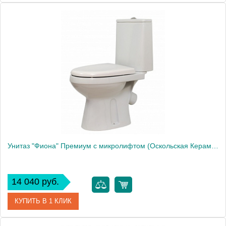
Артикул
43901130021
Модель
"Фиона" Люкс
Производитель
Оскольская керамика
Высота, см
78.0000
Унитаз "Фиона" Премиум с микролифтом (Оскольская Керамика)
14 040 руб.
КУПИТЬ В 1 КЛИК