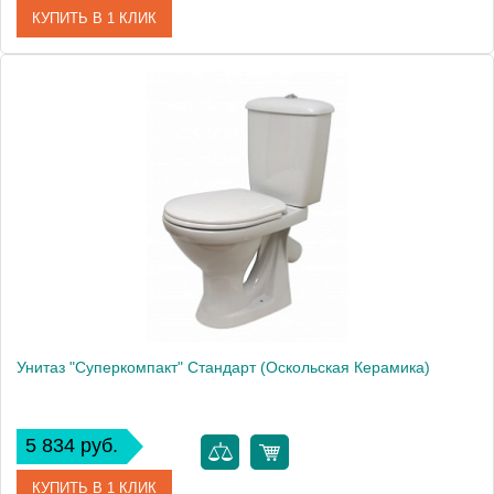
КУПИТЬ В 1 КЛИК
Артикул
44901110522
Модель
Супер компакт горизонтальный
Производитель
Оскольская керамика
Высота, см
77.0000
Унитаз "Суперкомпакт" Стандарт (Оскольская Керамика)
5 834 руб.
КУПИТЬ В 1 КЛИК