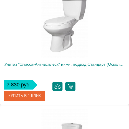
Модель
"Элисса Комфорт"
Производитель
Оскольская керамика
Высота, см
75.0000
Унитаз "Элисса-Антивсплеск" нижн. подвод Стандарт (Оскольская Керамика)
7 830 руб.
КУПИТЬ В 1 КЛИК
Артикул
43301110202
Модель
"Элисса"