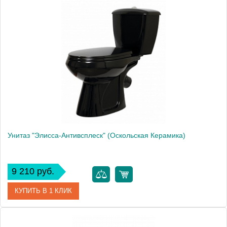
Артикул
43901130005
Модель
"Фиона" Премиум
Производитель
Оскольская керамика
Высота, см
78.0000
Унитаз "Элисса-Антивсплеск" (Оскольская Керамика)
9 210 руб.
КУПИТЬ В 1 КЛИК