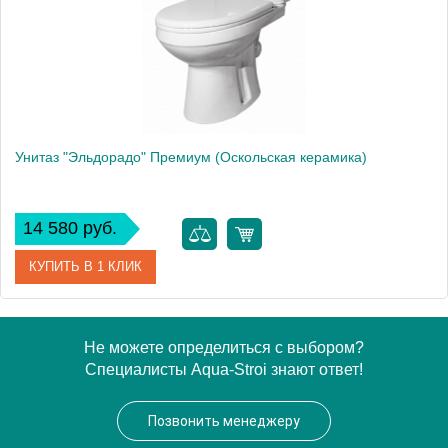
Высота, см
80.0000
Унитаз "Эльдорадо" Премиум (Оскольская керамика)
14 580 руб.
КУПИТЬ В 1 КЛИК
Артикул
41301130045
Не можете определиться с выбором?
Специалисты Aqua-Stroi знают ответ!
Модель
"Эльдорадо" Премиум
Производитель
Оскольская керамика
Позвонить менеджеру
Высота, см
80.0000