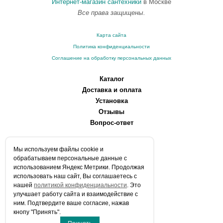
Интернет-магазин сантехники
в Москве
Все права защищены.
Карта сайта
Политика конфиденциальности
Соглашение на обработку персональных данных
Каталог
Доставка и оплата
Установка
Отзывы
Вопрос-ответ
О компании
Мы используем файлы сookie и
Производители
обрабатываем персональные данные с
Сервисные центры
использованием Яндекс Метрики. Продолжая
использовать наш сайт, Вы соглашаетесь с
Контакты
нашей
политикой конфиденциальности
. Это
Статьи
улучшает работу сайта и взаимодействие с
ним. Подтвердите ваше согласие, нажав
Телефоны:
кнопу "Принять".
+7 (903) 216-59-41