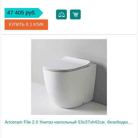
47 405 руб.
КУПИТЬ В 1 КЛИК
Артикул
FLV005 43 00
Производитель
ArtCeram
Artceram File 2.0 Унитаз напольный 53х37хh42см, безободковый, слив универсальный, с крепежом, цвет: белый матовый