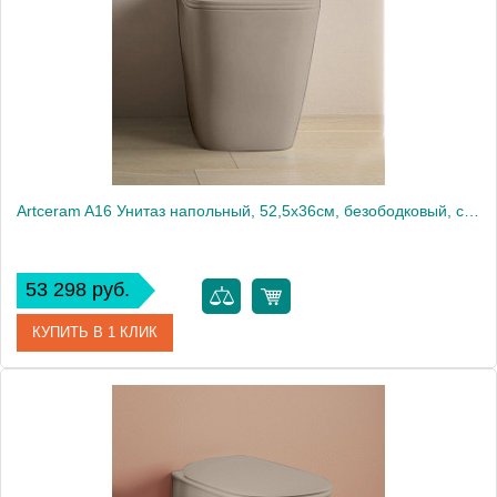
Artceram A16 Унитаз напольный, 52,5х36см, безободковый, слив универсальный, с крепежом, цвет: matera
53 298 руб.
КУПИТЬ В 1 КЛИК
Артикул
ASV004 41 00 matera
Производитель
ArtCeram