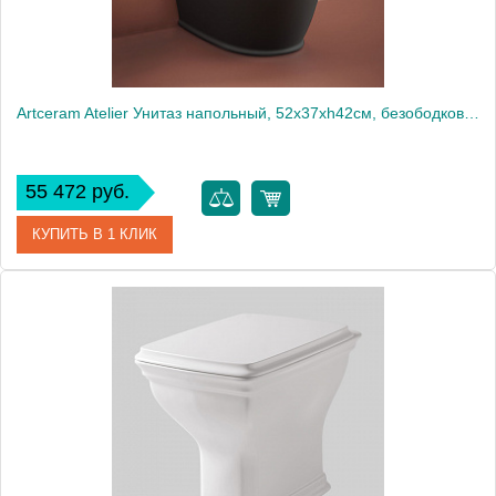
Artceram Atelier Унитаз напольный, 52х37хh42см, безободковый, слив универсальный, с крепежом, цвет: черный матовый
55 472 руб.
КУПИТЬ В 1 КЛИК
Артикул
ATV002 17 00
Производитель
ArtCeram