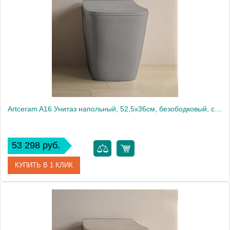
Производитель
ArtCeram
Artceram A16 Унитаз напольный, 52,5х36см, безободковый, слив универсальный, с крепежом, цвет: grigio oliva
53 298 руб.
КУПИТЬ В 1 КЛИК
Артикул
ASV004 15 00 grigio oliva
Производитель
ArtCeram