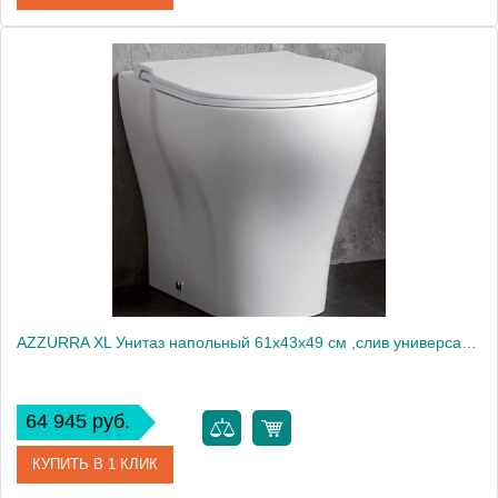
Артикул
PRVCTTE00000BI/(PRU100 E/TR bi)
Производитель
Azzurra
AZZURRA XL Унитаз напольный 61х43х49 см ,слив универсальный, цвет белый, с креплением2040
64 945 руб.
КУПИТЬ В 1 КЛИК