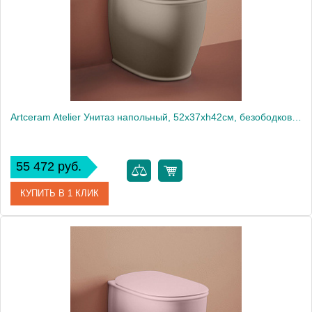
Artceram Atelier Унитаз напольный, 52х37хh42см, безободковый, слив универсальный, с крепежом, цвет: matera
55 472 руб.
КУПИТЬ В 1 КЛИК
Артикул
ATV002 41 00
Производитель
ArtCeram