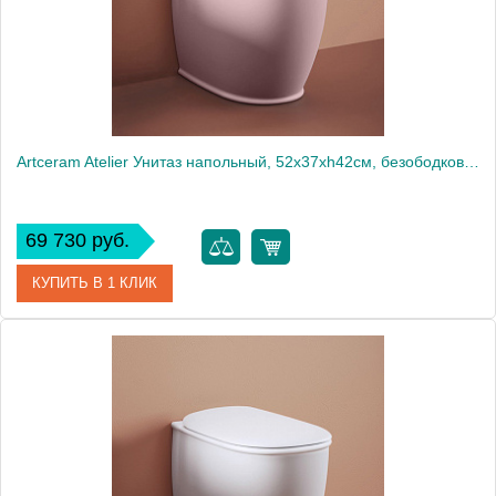
Artceram Atelier Унитаз напольный, 52х37хh42см, безободковый, слив универсальный, с крепежом, цвет: Pink
69 730 руб.
КУПИТЬ В 1 КЛИК
Артикул
ATV002 33 00
Производитель
ArtCeram