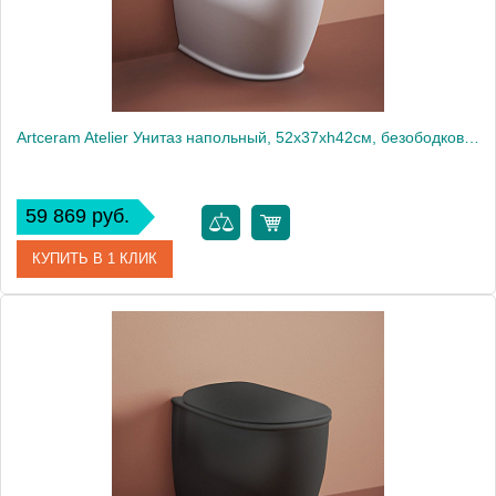
Artceram Atelier Унитаз напольный, 52х37хh42см, безободковый, слив универсальный, с крепежом, цвет: белый
59 869 руб.
КУПИТЬ В 1 КЛИК
Артикул
ATV002 01 00
Производитель
ArtCeram