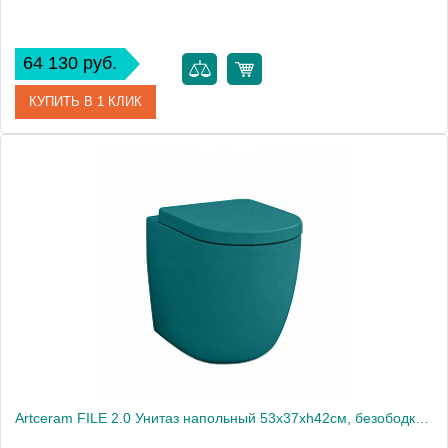
64 130 руб.
КУПИТЬ В 1 КЛИК
Артикул
FLV005 41 00
Производитель
ArtCeram
Artceram FILE 2.0 Унитаз напольный 53х37хh42см, безободковый, слив универсальный, с крепежом, цвет: verde foresta