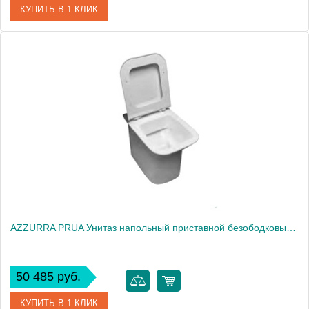
КУПИТЬ В 1 КЛИК
Артикул
BUVCTTE00000BI
Производитель
Azzurra
AZZURRA PRUA Унитаз напольный приставной безободковый H=42, 55х35см, слив универсальный , цвет белый, с креплением VFV2033
50 485 руб.
КУПИТЬ В 1 КЛИК