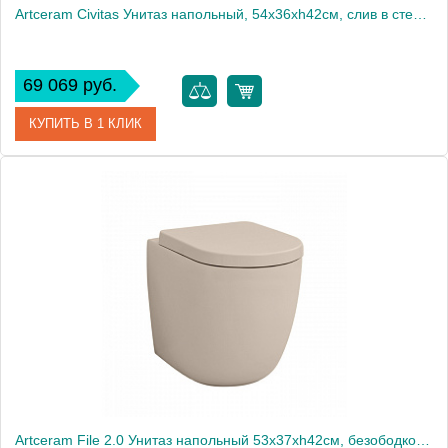
Artceram Civitas Унитаз напольный, 54х36хh42см, слив в стену, с крепежом, цвет: черный глянцевый
69 069 руб.
КУПИТЬ В 1 КЛИК
Артикул
CIV003 03 00 nero
Производитель
ArtCeram
Artceram File 2.0 Унитаз напольный 53х37хh42см, безободковый, слив универсальный, с крепежом, цвет: matera