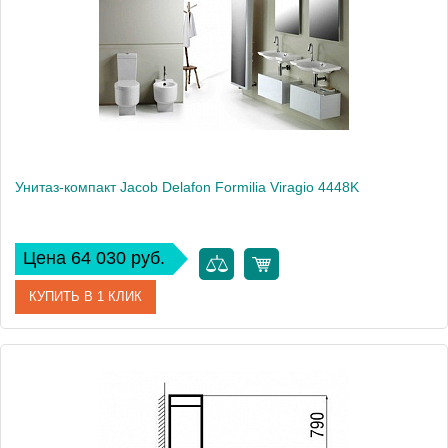
Высота, см
74.5
Вес, кг
29
Унитаз-компакт Jacob Delafon Formilia Viragio 4448K
Цена 64 030 руб.
КУПИТЬ В 1 КЛИК
Артикул
4448K
Модель
Formilia Viragio 4448K
Производитель
Jacob Delafon