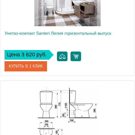
Унитаз-компакт Santeri Лилия горизонтальный выпуск
Цена 3 620 руб.
КУПИТЬ В 1 КЛИК
Артикул
1.P210.5.S00B.F
Модель
Лилия
Производитель
Santeri
Высота, см
81
Вес, кг
30