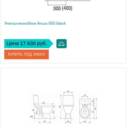
Унитаз-моноблок Arcus 050 black
Цена 17 630 руб.
КУПИТЬ ПОД ЗАКАЗ
Артикул
050 black
Модель
050 black
Производитель
Arcus
Высота, см
79