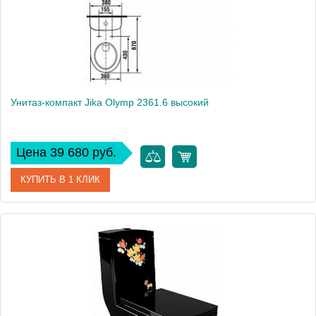
Вес, кг
31.5
Унитаз-компакт Jika Olymp 2361.6 высокий
Цена 39 680 руб.
КУПИТЬ В 1 КЛИК
Модель
Olymp 2361.6
Производитель
Jika
Высота, см
86.5
Вес, кг
31.9