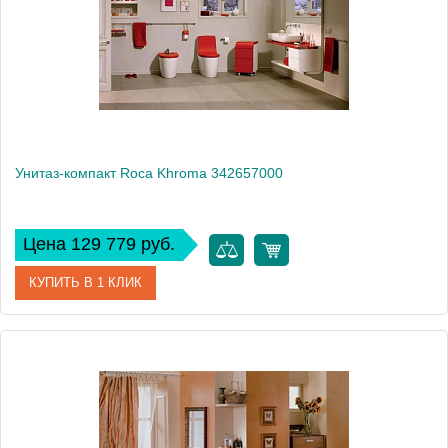
Высота, см
79
Унитаз-компакт Roca Khroma 342657000
Цена 129 779 руб.
КУПИТЬ В 1 КЛИК
Артикул
342657000
Модель
Khroma 342657000
Производитель
Roca