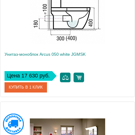
Высота, см
81.5
Вес, кг
27
Унитаз-моноблок Arcus 050 white JGMSK
Цена 17 630 руб.
КУПИТЬ В 1 КЛИК
Артикул
050 white JGMSK
Модель
050 white JGMSK
Производитель
Arcus