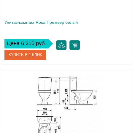
Унитаз-компакт Rosa Премьер белый
Цена 6 215 руб.
КУПИТЬ В 1 КЛИК
Артикул
Вн УнБ04 (401465 / 411465)
Модель
Премьер
Производитель
Rosa
Высота, см
76.5
Вес, кг
27