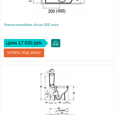
Унитаз-моноблок Arcus 050 ivory
Цена 17 630 руб.
КУПИТЬ ПОД ЗАКАЗ
Артикул
050 ivory
Модель
050 ivory
Производитель
Arcus
Высота, см
79