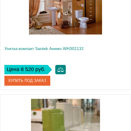
Высота, см
80
Унитаз-компакт Santek Анимо WH302132
Цена 8 520 руб.
КУПИТЬ ПОД ЗАКАЗ
Артикул
WH302132 (441388)
Модель
Анимо WH302132
Производитель
Santek