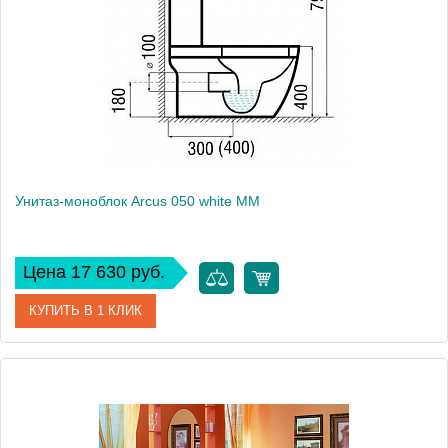
Производитель
Rosa
Высота, см
76.5
Вес, кг
27
Унитаз-моноблок Arcus 050 white MM
Цена 17 630 руб.
КУПИТЬ В 1 КЛИК
Артикул
050 white MM
Модель
050 white MM