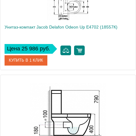
Унитаз-компакт Jacob Delafon Odeon Up E4702 (18557К)
Цена 25 986 руб.
КУПИТЬ В 1 КЛИК
Модель
Odeon Up E4702 (18557К)
Производитель
Jacob Delafon
Высота, см
82.5
Вес, кг
41