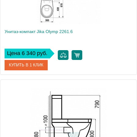
Унитаз-компакт Jika Olymp 2261.6
Цена 6 340 руб.
КУПИТЬ В 1 КЛИК
Модель
Olymp 2261.6
Производитель
Jika
Высота, см
78.5
Вес, кг
31.9