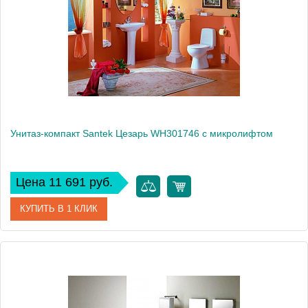
Производитель
Arcus
Высота, см
79
Унитаз-компакт Santek Цезарь WH301746 с микролифтом
Цена 11 691 руб.
КУПИТЬ В 1 КЛИК
Артикул
WH301746
Модель
Цезарь WH301746
Производитель
Santek