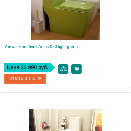
Высота, см
73.5
Вес, кг
25.4
Унитаз-моноблок Arcus 050 light green
Цена 22 990 руб.
КУПИТЬ В 1 КЛИК
Артикул
050 light green
Модель
050 light green
Производитель
Arcus
Высота, см
79