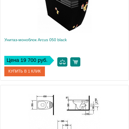
Унитаз-моноблок Arcus 050 black
Цена 19 700 руб.
КУПИТЬ В 1 КЛИК
Артикул
050 black
Модель
050 black
Производитель
Arcus
Высота, см
79