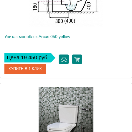
Унитаз-моноблок Arcus 050 yellow
Цена 19 450 руб.
КУПИТЬ В 1 КЛИК
Артикул
050 yellow
Модель
050 yellow
Производитель
Arcus
Высота, см
79