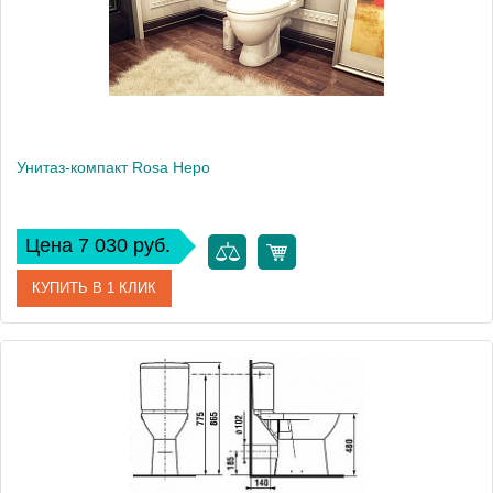
Унитаз-компакт Rosa Неро
Цена 7 030 руб.
КУПИТЬ В 1 КЛИК
Артикул
Вн УнБ27 (435825)
Модель
Неро
Производитель
Rosa
Высота, см
81.5