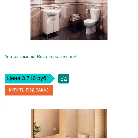
Высота, см
78
Унитаз-компакт Rosa Евро зелёный
Цена 3 710 руб.
КУПИТЬ ПОД ЗАКАЗ
Артикул
Вн УнЗ11 (421094)
Модель
Евро
Производитель
Rosa