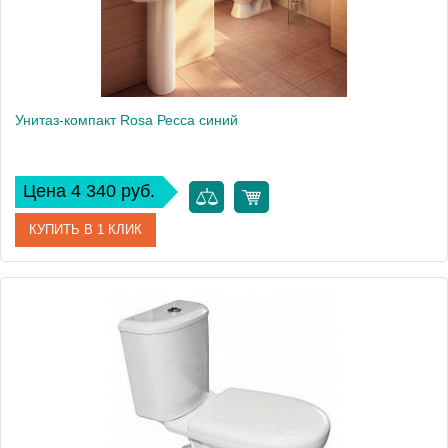
Унитаз-компакт Rosa Ресса синий
Цена 4 340 руб.
КУПИТЬ В 1 КЛИК
Артикул
Вн УнС07 (420119)
Модель
Ресса
Производитель
Rosa
Высота, см
80
Вес, кг
31.5