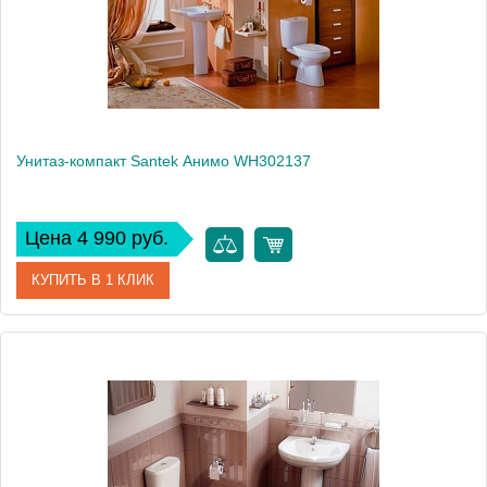
Вес, кг
29
Унитаз-компакт Santek Анимо WH302137
Цена 4 990 руб.
КУПИТЬ В 1 КЛИК
Артикул
WH302137 (441391)
Модель
Анимо WH302137
Производитель
Santek
Высота, см
75