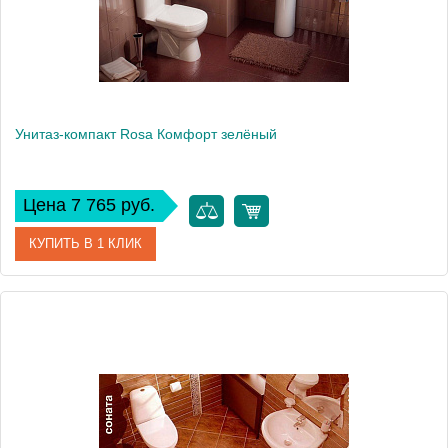
Унитаз-компакт Rosa Комфорт зелёный
Цена 7 765 руб.
КУПИТЬ В 1 КЛИК
Артикул
Вн УнЗ09 (422832)
Модель
Комфорт
Производитель
Rosa
Высота, см
81.5