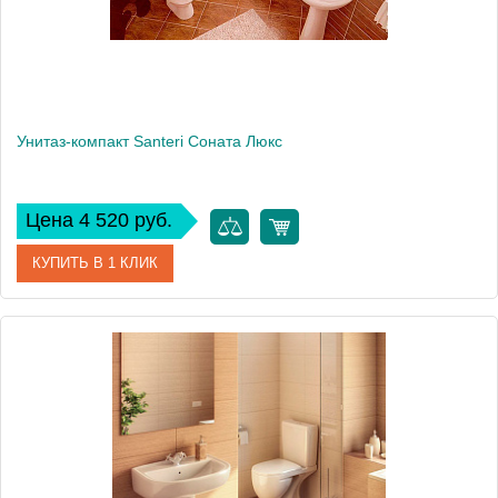
Унитаз-компакт Santeri Соната Люкс
Цена 4 520 руб.
КУПИТЬ В 1 КЛИК
Артикул
1.P203.S00B.F
Модель
Соната Люкс
Производитель
Santeri
Высота, см
75.2
Вес, кг
30.1