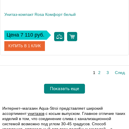
Унитаз-компакт Rosa Комфорт белый
Цена 7 110 руб.
КУПИТЬ В 1 КЛИК
Артикул
Вн УнБ08 (417882)
1
2
3
След.
Модель
Комфорт
Производитель
Rosa
Показать еще
Высота, см
81.5
Интернет–магазин Aqua-Stroi представляет широкий
ассортимент
унитазов
с косым выпуском. Главное отличие таких
изделий в том, что соединение слива с канализационной
системой возможно под углом 30-45 градусов. Способ