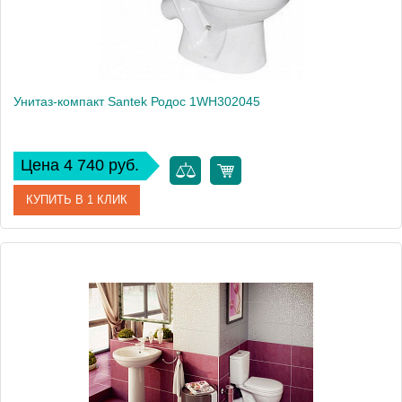
Унитаз-компакт Santek Родос 1WH302045
Цена 4 740 руб.
КУПИТЬ В 1 КЛИК
Артикул
1WH302045
Модель
Родос 1WH302045
Производитель
Santek
Высота, см
77
Вес, кг
26.5