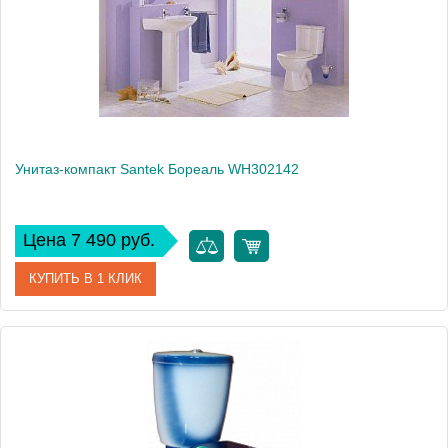
Высота, см
80
Вес, кг
31.5
Унитаз-компакт Santek Бореаль WH302142
Цена 7 490 руб.
КУПИТЬ В 1 КЛИК
Артикул
WH302142 (443087)
Модель
Бореаль WH302142
Производитель
Santek