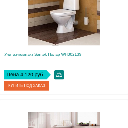
Унитаз-компакт Santek Полар WH302139
Цена 4 120 руб.
КУПИТЬ ПОД ЗАКАЗ
Артикул
WH302139
Модель
Полар WH302139
Производитель
Santek