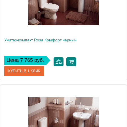
Вес, кг
25.4
Унитаз-компакт Rosa Комфорт чёрный
Цена 7 765 руб.
КУПИТЬ В 1 КЛИК
Артикул
Вн УнЧ09 (422817)
Модель
Комфорт
Производитель
Rosa
Высота, см
81.5