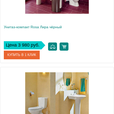
Унитаз-компакт Rosa Лира чёрный
Цена 3 980 руб.
КУПИТЬ В 1 КЛИК
Артикул
Вн УнЧ10 (423129)
Модель
Лира
Производитель
Rosa
Высота, см
78
Вес, кг
29