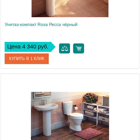
Унитаз-компакт Rosa Ресса чёрный
Цена 4 340 руб.
КУПИТЬ В 1 КЛИК
Артикул
Вн УнЧ07 (420203)
Модель
Ресса
Производитель
Rosa
Высота, см
80
Вес, кг
31.5