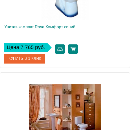
Унитаз-компакт Rosa Комфорт синий
Цена 7 765 руб.
КУПИТЬ В 1 КЛИК
Артикул
Вн УнС09 (422784)
Модель
Комфорт
Производитель
Rosa
Высота, см
81.5