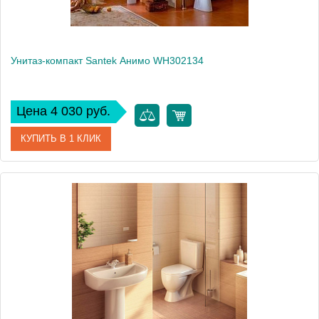
Унитаз-компакт Santek Анимо WH302134
Цена 4 030 руб.
КУПИТЬ В 1 КЛИК
Артикул
WH302134 (441390)
Модель
Анимо WH302134
Производитель
Santek
Высота, см
75
Вес, кг
25.4