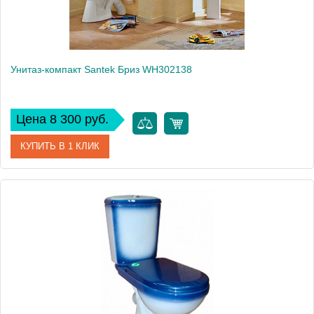
Унитаз-компакт Santek Бриз WH302138
Цена 8 300 руб.
КУПИТЬ В 1 КЛИК
Артикул
WH302138 (441387)
Модель
Бриз WH302138
Производитель
Santek
Высота, см
76
Вес, кг
25.6