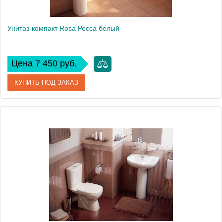
Унитаз-компакт Rosa Ресса белый
Цена 7 450 руб.
КУПИТЬ ПОД ЗАКАЗ
Артикул
Вн УнБ07 (416164)
Модель
Ресса
Производитель
Rosa
Высота, см
80
Вес, кг
31.5