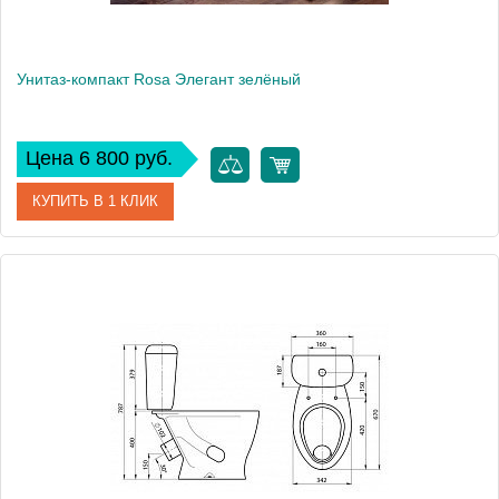
Унитаз-компакт Rosa Элегант зелёный
Цена 6 800 руб.
КУПИТЬ В 1 КЛИК
Артикул
Вн УнЗ01 (435933)
Модель
Элегант
Производитель
Rosa
Высота, см
76.5
Вес, кг
24