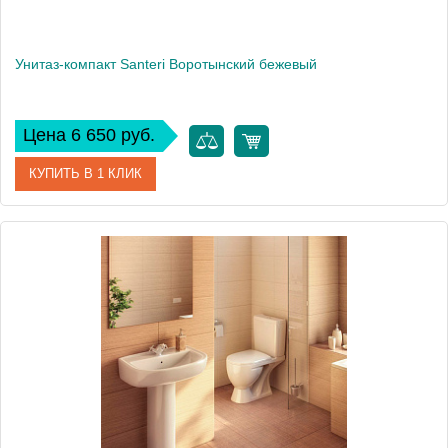
Унитаз-компакт Santeri Воротынский бежевый
Цена 6 650 руб.
КУПИТЬ В 1 КЛИК
Артикул
1.P401.7.S07B.F / 415477
Модель
Воротынский
Производитель
Santeri
Высота, см
78.7
Вес, кг
26