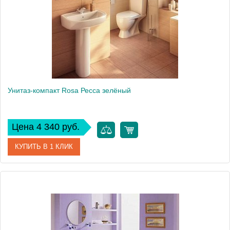
Высота, см
79
Унитаз-компакт Rosa Ресса зелёный
Цена 4 340 руб.
КУПИТЬ В 1 КЛИК
Артикул
Вн УнЗ07 (419926)
Модель
Ресса
Производитель
Rosa