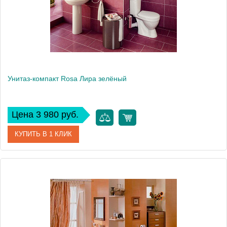
Унитаз-компакт Rosa Лира зелёный
Цена 3 980 руб.
КУПИТЬ В 1 КЛИК
Артикул
Вн УнЗ10 (423221)
Модель
Лира
Производитель
Rosa
Высота, см
78