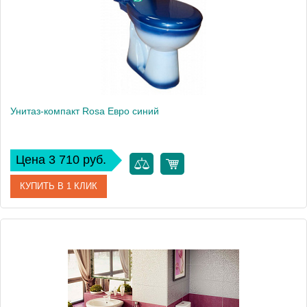
Высота, см
77
Вес, кг
26
Унитаз-компакт Rosa Евро синий
Цена 3 710 руб.
КУПИТЬ В 1 КЛИК
Артикул
Вн УнС11 (421154)
Модель
Евро
Производитель
Rosa
Высота, см
79