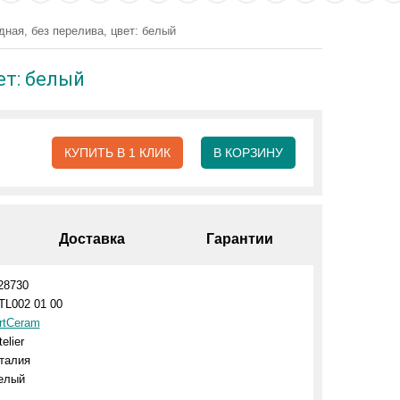
адная, без перелива, цвет: белый
ет: белый
КУПИТЬ В 1 КЛИК
В КОРЗИНУ
Доставка
Гарантии
28730
TL002 01 00
rtCeram
telier
талия
елый