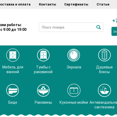
оставка и оплата
Контакты
Сертификаты
Статьи
+
им работы:
с 9:00 до 19:00
ЗА
Мебель для
Тумбы с
Зеркала
Душевые
ванной
раковиной
боксы
Биде
Раковины
Кухонные мойки
Антивандальн
сантехника