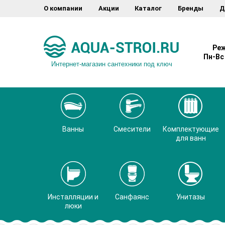
О компании
Акции
Каталог
Бренды
Д
Реж
Пн-Вс 
Интернет-магазин сантехники под ключ
Ванны
Смесители
Комплектующие
для ванн
Инсталляции и
Санфаянс
Унитазы
люки