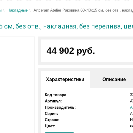
ы
Накладные
Artceram Atelier Раковина 60x40х15 см, без отв., накл
5 см, без отв., накладная, без перелива, цв
44 902 руб.
Характеристики
Описание
Код товара
3
Артикул:
A
Производитель:
A
Серия:
A
Страна:
И
Цвет:
б