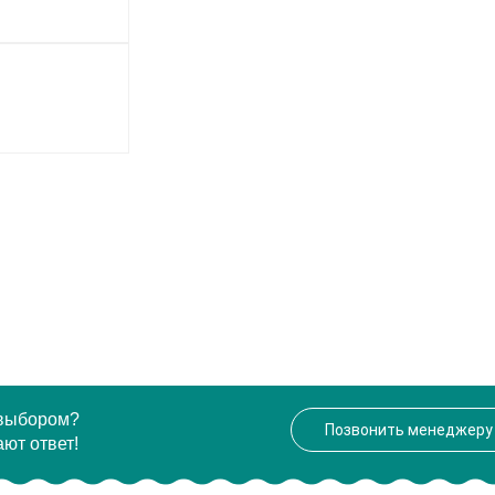
 выбором?
Позвонить менеджеру
ют ответ!