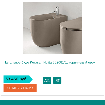
Артикул
532001*1
Производитель
Kerasan
Высота, см
43
Напольное биде Kerasan Nolita 532081*1, коричневый орех
53 460 руб.
КУПИТЬ В 1 КЛИК