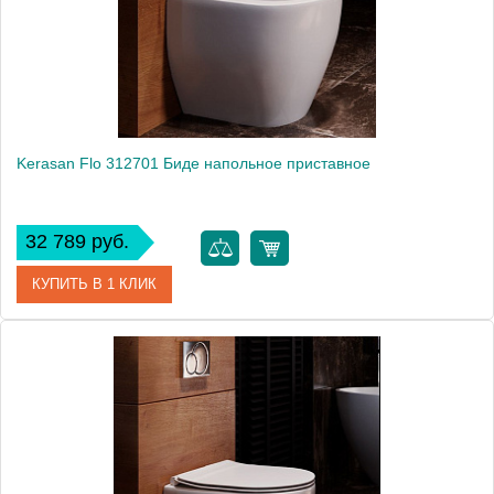
Kerasan Flo 312701 Биде напольное приставное
32 789 руб.
КУПИТЬ В 1 КЛИК
Артикул
312701
Производитель
Kerasan
Высота, см
42