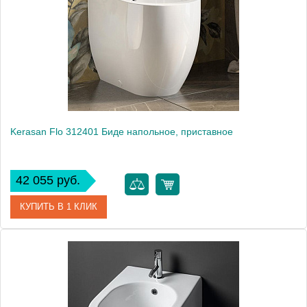
Высота, см
50
Kerasan Flo 312401 Биде напольное, приставное
42 055 руб.
КУПИТЬ В 1 КЛИК
Артикул
312401
Производитель
Kerasan
Высота, см
50