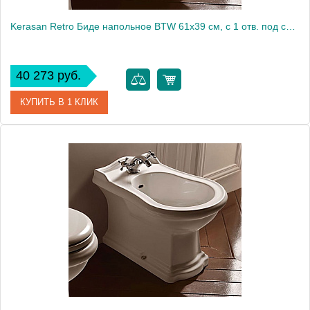
Kerasan Retro Биде напольное BTW 61x39 см, с 1 отв. под смеситель и переливом, цвет: Bianco 102201*1
40 273 руб.
КУПИТЬ В 1 КЛИК
Артикул
102201*1
Производитель
Kerasan
Высота, см
43