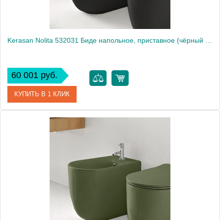
Kerasan Nolita 532031 Биде напольное, приставное (чёрный матовый)
60 001 руб.
КУПИТЬ В 1 КЛИК
Артикул
532031
Производитель
Kerasan
Высота, см
43
Вес, кг
26