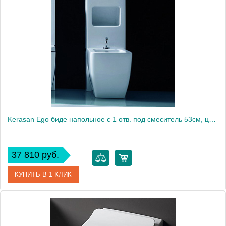
Kerasan Ego биде напольное с 1 отв. под смеситель 53см, цвет белый, в комплекте с крепежом WB5N (нет на фабрике!)1865
37 810 руб.
КУПИТЬ В 1 КЛИК
Артикул
322001*1