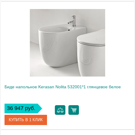
Артикул
532030*1
Производитель
Kerasan
Высота, см
43
Вес, кг
26
Биде напольное Kerasan Nolita 532001*1 глянцевое белое
36 947 руб.
КУПИТЬ В 1 КЛИК