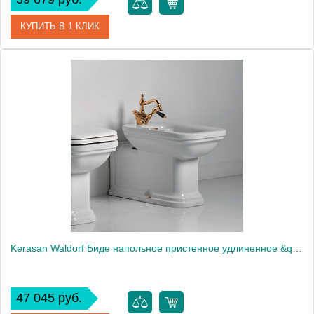
КУПИТЬ В 1 КЛИК
Артикул
4121K1bi/cr*1
Производитель
Kerasan
Kerasan Waldorf Биде напольное пристенное удлиненное &quot;Prolungato&quot; 65х37см с 1 отв. под смеситель, белое, цвет заглушки - хром (Заказ по запросу!)1875
47 045 руб.