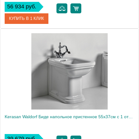
56 934 руб.
КУПИТЬ В 1 КЛИК
Артикул
512031
Производитель
Kerasan
Kerasan Waldorf Биде напольное пристенное 55х37см с 1 отв. под смеситель, белое, цвет заглушки - хром1875
39 679 руб.