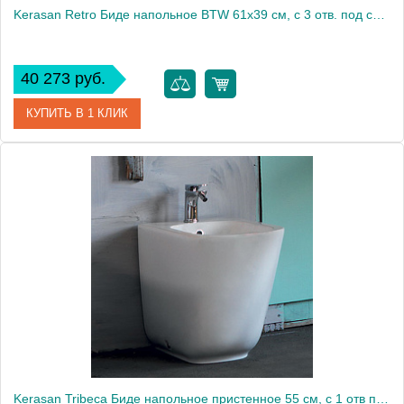
Kerasan Retro Биде напольное BTW 61x39 см, с 3 отв. под смеситель и переливом, цвет: Bianco 102201*3
40 273 руб.
КУПИТЬ В 1 КЛИК
Артикул
102201*3
Производитель
Kerasan
Высота, см
43
Kerasan Tribeca Биде напольное пристенное 55 см, с 1 отв под смеситель, c креплением WB5N, цвет: белый матовый1874