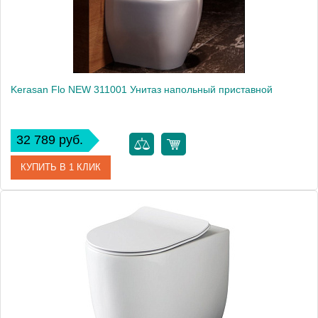
Kerasan Flo NEW 311001 Унитаз напольный приставной
32 789 руб.
КУПИТЬ В 1 КЛИК
Артикул
311001
Производитель
Kerasan
Высота, см
42
Вес, кг
24