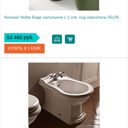
Kerasan Nolita Биде напольное с 1 отв. под смеситель 55х35 см, с креплениями WB5N, цвет: Verde muschio1871
53 460 руб.
КУПИТЬ В 1 КЛИК
Артикул
532011*1
Производитель
Kerasan