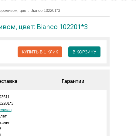
ереливом, цвет: Bianco 102201*3
ивом, цвет: Bianco 102201*3
КУПИТЬ В 1 КЛИК
В КОРЗИНУ
оставка
Гарантии
93511
02201*3
erasan
 лет
талия
3
1