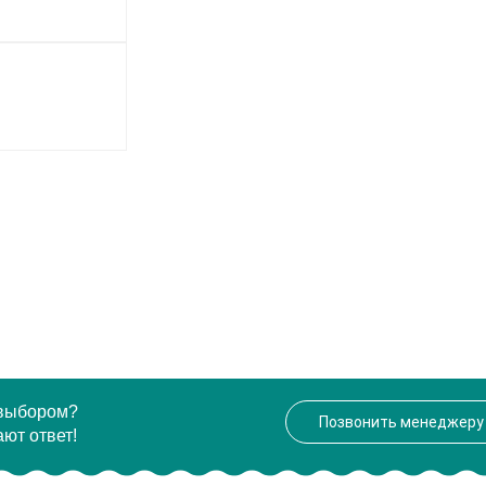
 выбором?
Позвонить менеджеру
ют ответ!