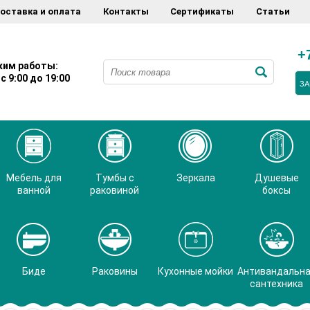
оставка и оплата
Контакты
Сертификаты
Статьи
+
им работы:
с 9:00 до 19:00
ЗА
Мебель для
Тумбы с
Зеркала
Душевые
ванной
раковиной
боксы
Биде
Раковины
Кухонные мойки
Антивандальн
сантехника