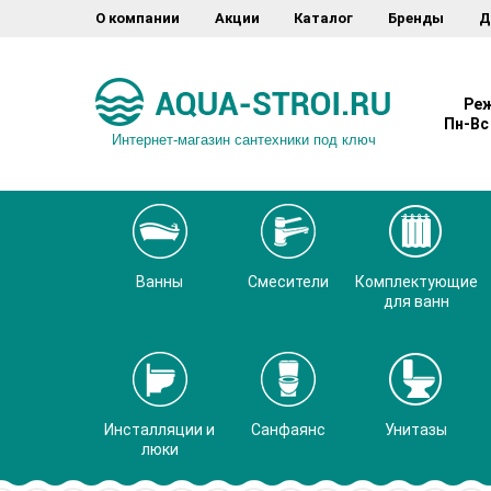
О компании
Акции
Каталог
Бренды
Д
Реж
Пн-Вс 
Интернет-магазин сантехники под ключ
Ванны
Смесители
Комплектующие
для ванн
Инсталляции и
Санфаянс
Унитазы
люки