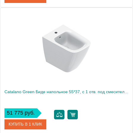
Артикул
C503111WH
Производитель
Am.Pm
Высота, мм
400
Catalano Green Биде напольное 55*37, с 1 отв. под смеситель, цвет белый глянцевый
51 775 руб.
КУПИТЬ В 1 КЛИК