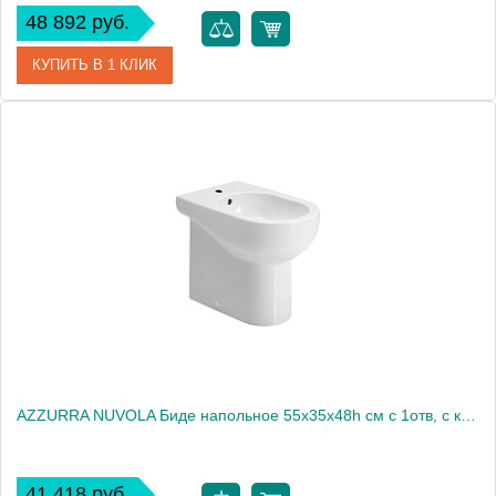
48 892 руб.
КУПИТЬ В 1 КЛИК
Артикул
BUBIT000000MBI*1
Производитель
Azzurra
AZZURRA NUVOLA Биде напольное 55х35x48h см c 1отв, с креплением VFV, цвет белый2030
41 418 руб.