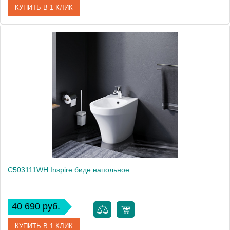
КУПИТЬ В 1 КЛИК
Артикул
PRBIT000000MBI/(PRU500 bi)*1
Производитель
Azzurra
C503111WH Inspire биде напольное
40 690 руб.
КУПИТЬ В 1 КЛИК