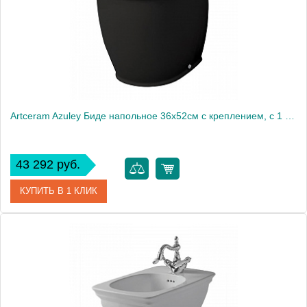
Artceram Azuley Биде напольное 36х52см c креплением, с 1 отв. цвет: черный
43 292 руб.
КУПИТЬ В 1 КЛИК
Артикул
AZB002 03 00 nero*1
Производитель
ArtCeram