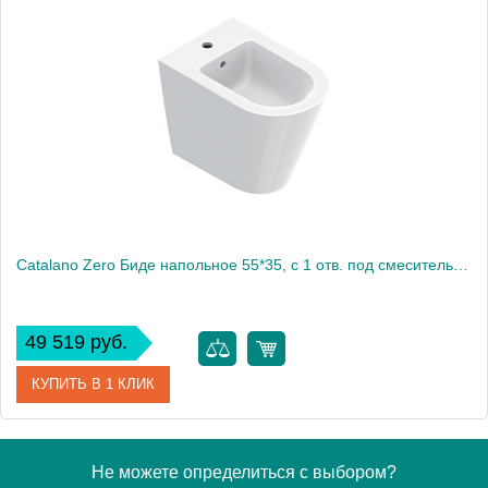
Артикул
0519551001
Производитель
Catalano
Высота, см
41
Вес, кг
25.874
Catalano Zero Биде напольное 55*35, с 1 отв. под смеситель, цвет белый глянцевый
49 519 руб.
КУПИТЬ В 1 КЛИК
Артикул
0119551001
Не можете определиться с выбором?