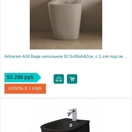
Artceram A16 Биде напольное 52,5х36хh42см, с 1 отв под смеситель, цвет: matera
53 298 руб.
КУПИТЬ В 1 КЛИК
Артикул
ASB002 41 00 matera *1
Производитель
ArtCeram