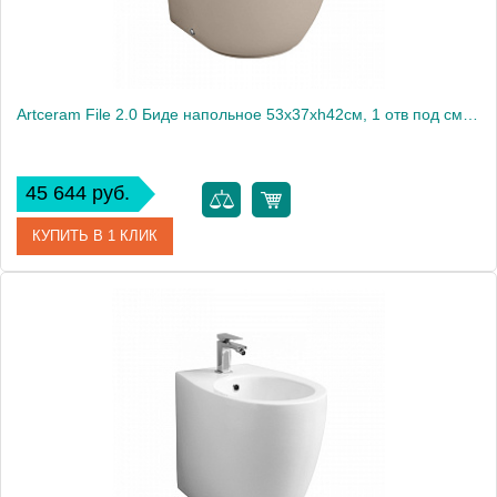
Artceram File 2.0 Биде напольное 53х37хh42см, 1 отв под смеситель, цвет: matera
45 644 руб.
КУПИТЬ В 1 КЛИК
Артикул
FLB002 41 00 matera *1
Производитель
ArtCeram