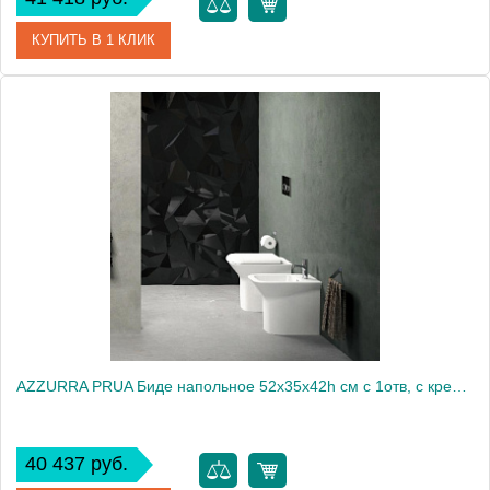
КУПИТЬ В 1 КЛИК
Артикул
NUBIT000048MBI/(NUV500/48 bi)*1
Производитель
Azzurra
AZZURRA PRUA Биде напольное 52х35x42h см c 1отв, с креплением VFV, цвет белый2033
40 437 руб.