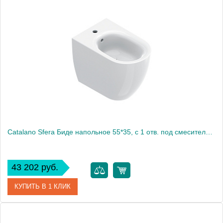
Артикул
0519501001
Производитель
Catalano
Высота, см
41
Вес, кг
22.924
Catalano Sfera Биде напольное 55*35, с 1 отв. под смеситель, цвет белый глянцевый
43 202 руб.
КУПИТЬ В 1 КЛИК