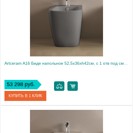
Artceram A16 Биде напольное 52,5х36хh42см, с 1 отв под смеситель, цвет: grigio oliva
53 298 руб.
КУПИТЬ В 1 КЛИК
Артикул
ASB002 15 00 grigio oliva *1
Производитель
ArtCeram