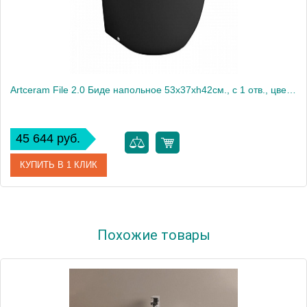
Artceram File 2.0 Биде напольное 53х37хh42см., c 1 отв., цвет: черный матовый
45 644 руб.
КУПИТЬ В 1 КЛИК
Артикул
FLB002 17 30 nero matt *1
Похожие товары
Производитель
ArtCeram