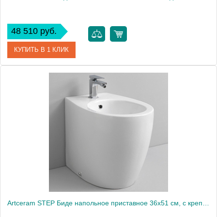
48 510 руб.
КУПИТЬ В 1 КЛИК
Артикул
JZB002 01 00*3JZ04bi*3
Производитель
ArtCeram
Artceram STEP Биде напольное приставное 36х51 см, с креплениями, цвет: белый