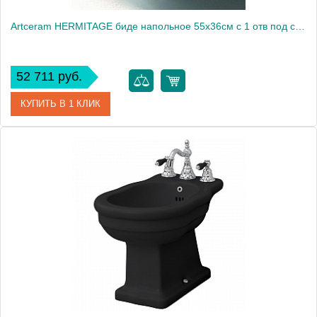
Artceram HERMITAGE биде напольное 55х36см с 1 отв под смеситель с креплением, цвет: белый
52 711 руб.
КУПИТЬ В 1 КЛИК
Артикул
HEB002 01 00*1
Производитель
ArtCeram