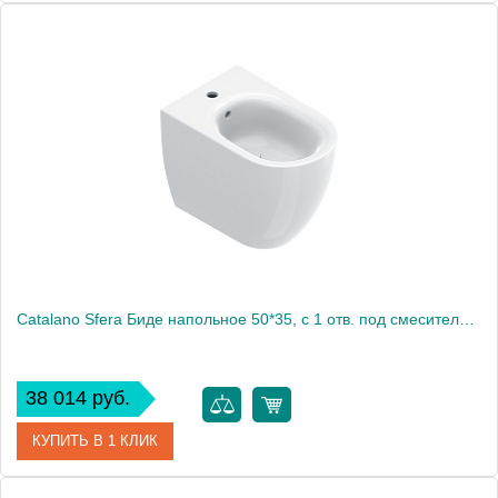
Артикул
0419551001
Производитель
Catalano
Высота, см
41
Вес, кг
20.014
Catalano Sfera Биде напольное 50*35, с 1 отв. под смеситель, цвет белый глянцевый
38 014 руб.
КУПИТЬ В 1 КЛИК