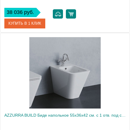
38 036 руб.
КУПИТЬ В 1 КЛИК
Артикул
STB002 01 00 bi
Производитель
ArtCeram
AZZURRA BUILD Биде напольное 55х36х42 см. с 1 отв. под смеситель , с крепежами, цвет белый2014