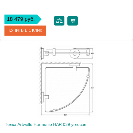
18 479 руб.
КУПИТЬ В 1 КЛИК
Артикул
HAR 038
Модель
Harmonie HAR 038
Производитель
Artwelle
Высота, см
55.6000
Монтаж
подвесной
Полка Artwelle Harmonie HAR 039 угловая