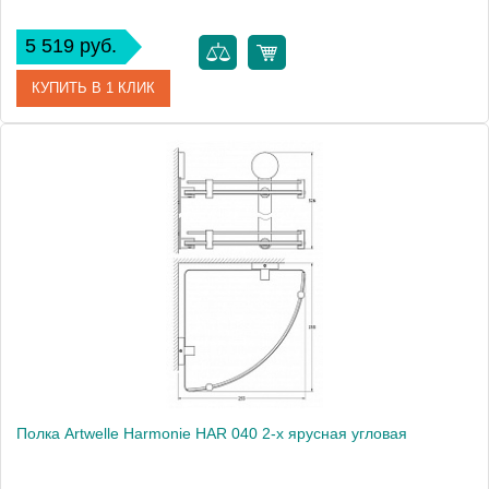
5 519 руб.
КУПИТЬ В 1 КЛИК
Артикул
HAR 039
Модель
Harmonie HAR 039
Производитель
Artwelle
Высота, см
5.3000
Монтаж
подвесной
Полка Artwelle Harmonie HAR 040 2-х ярусная угловая