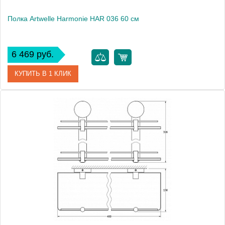
Полка Artwelle Harmonie HAR 036 60 см
6 469 руб.
КУПИТЬ В 1 КЛИК
Артикул
HAR 036
Модель
Harmonie HAR 036
Производитель
Artwelle
Высота, см
5.3000
Монтаж
подвесной