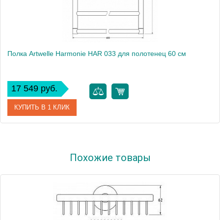
Полка Artwelle Harmonie HAR 033 для полотенец 60 см
17 549 руб.
КУПИТЬ В 1 КЛИК
Артикул
HAR 033
Похожие товары
Модель
Harmonie HAR 033
Производитель
Artwelle
Высота, см
11.4000
Монтаж
подвесной