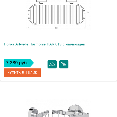
Высота, см
6.2000
Монтаж
подвесной
Полка Artwelle Harmonie HAR 019 с мыльницей
7 389 руб.
КУПИТЬ В 1 КЛИК
Артикул
HAR 019
Модель
Harmonie HAR 019
Производитель
Artwelle