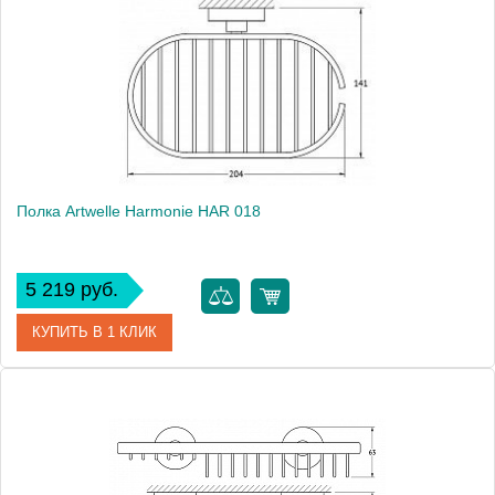
Полка Artwelle Harmonie HAR 018
5 219 руб.
КУПИТЬ В 1 КЛИК
Артикул
HAR 018
Модель
Harmonie HAR 018
Производитель
Artwelle