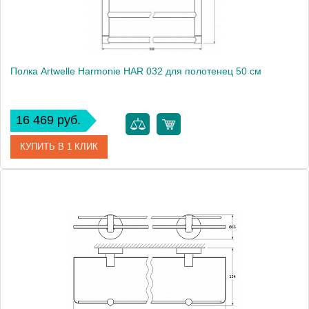
Полка Artwelle Harmonie HAR 032 для полотенец 50 см
16 469 руб.
КУПИТЬ В 1 КЛИК
Артикул
HAR 032
Модель
Harmonie HAR 032
Производитель
Artwelle
Высота, см
11.4000
Монтаж
подвесной