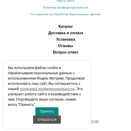
Карта сайта
Политика конфиденциальности
Соглашение на обработку персональных данных
Каталог
Доставка и оплата
Установка
Отзывы
Вопрос-ответ
О компании
Мы используем файлы сookie и
Производители
обрабатываем персональные данные с
Сервисные центры
использованием Яндекс Метрики. Продолжая
использовать наш сайт, Вы соглашаетесь с
Контакты
нашей
политикой конфиденциальности
. Это
Статьи
улучшает работу сайта и взаимодействие с
ним. Подтвердите ваше согласие, нажав
Телефоны:
кнопу "Принять".
+7 (903) 216-59-41
Принять
E-mail:
info@aqua-stroi.ru
Отказаться
Время работы: Пн-Вс с 9:00 до 19:00