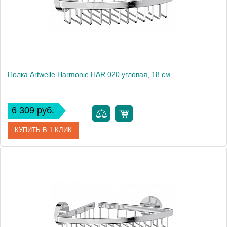
Высота, см
6.3000
Монтаж
подвесной
Полка Artwelle Harmonie HAR 020 угловая, 18 см
6 309 руб.
КУПИТЬ В 1 КЛИК
Артикул
HAR 020
Модель
Harmonie HAR 020
Производитель
Artwelle
Высота, см
6.2000