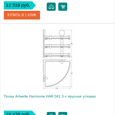
12 319 руб.
КУПИТЬ В 1 КЛИК
Артикул
HAR 040
Модель
Harmonie HAR 040
Производитель
Artwelle
Высота, см
32.6000
Монтаж
подвесной
Полка Artwelle Harmonie HAR 041 3-х ярусная угловая
18 479 руб.