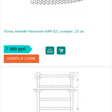
Монтаж
подвесной
Полка Artwelle Harmonie HAR 021 угловая, 23 см
7 389 руб.
КУПИТЬ В 1 КЛИК
Артикул
HAR 021
Модель
Harmonie HAR 021
Производитель
Artwelle
Высота, см
6.2000
Монтаж
подвесной