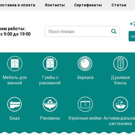
оставка и оплата
Контакты
Сертификаты
Статьи
+
им работы:
с 9:00 до 19:00
ЗА
Мебель для
Тумбы с
Зеркала
Душевые
ванной
раковиной
боксы
Биде
Раковины
Кухонные мойки
Антивандальн
сантехника