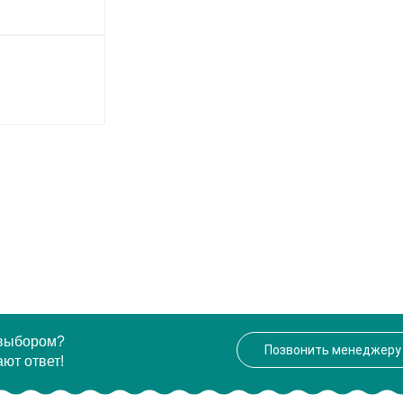
 выбором?
Позвонить менеджеру
ют ответ!