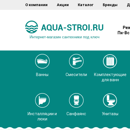
О компании
Акции
Каталог
Бренды
Д
Реж
Пн-Вс 
Интернет-магазин сантехники под ключ
Ванны
Смесители
Комплектующие
для ванн
Инсталляции и
Санфаянс
Унитазы
люки