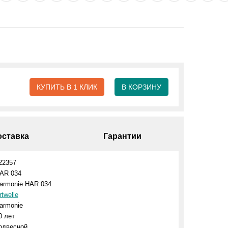
КУПИТЬ В 1 КЛИК
В КОРЗИНУ
оставка
Гарантии
22357
AR 034
armonie HAR 034
rtwelle
armonie
0 лет
одвесной