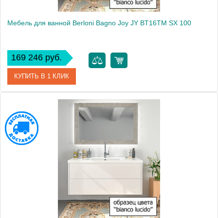
Мебель для ванной Berloni Bagno Joy JY BT16TM SX 100
169 246 руб.
КУПИТЬ В 1 КЛИК
Модель
Joy JY BT16TM SX
Производитель
Berloni Bagno
Высота, см
80.0000
Монтаж
подвесной