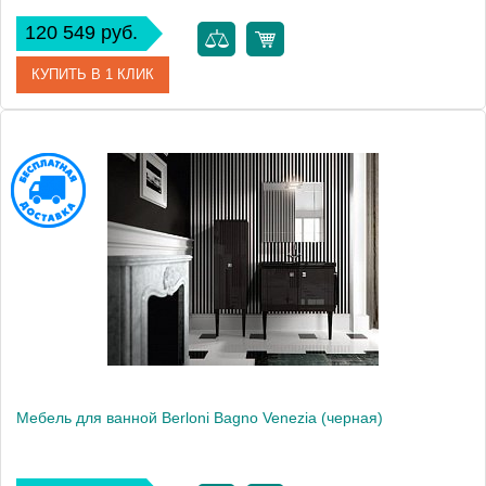
120 549 руб.
КУПИТЬ В 1 КЛИК
Модель
Line
Производитель
Berloni Bagno
Высота, см
50.0000
Монтаж
подвесной
Мебель для ванной Berloni Bagno Venezia (черная)