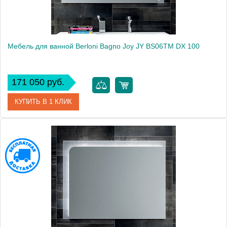
Мебель для ванной Berloni Bagno Joy JY BS06TM DX 100
171 050 руб.
КУПИТЬ В 1 КЛИК
Модель
Joy JY BS06TM DX
Производитель
Berloni Bagno
Высота, см
59.5000
Монтаж
подвесной