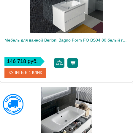
Мебель для ванной Berloni Bagno Form FO BS04 80 белый глянцевый
146 718 руб.
КУПИТЬ В 1 КЛИК
Модель
Form FO BS04
Производитель
Berloni Bagno
Высота, см
59.0000
Монтаж
подвесной