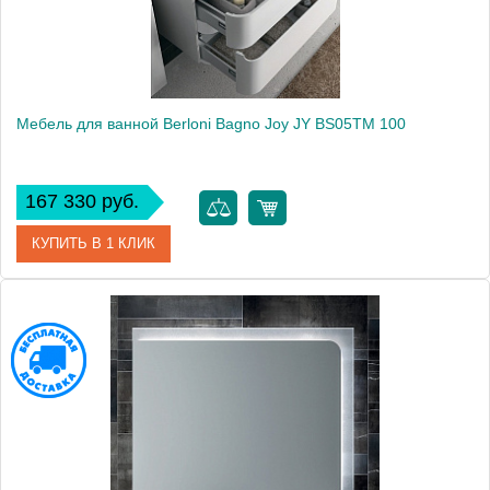
Мебель для ванной Berloni Bagno Joy JY BS05TM 100
167 330 руб.
КУПИТЬ В 1 КЛИК
Модель
Joy JY BS05TM
Производитель
Berloni Bagno
Высота, см
59.5000
Монтаж
подвесной