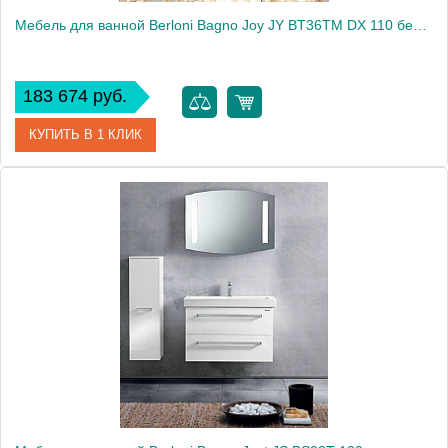
Мебель для ванной Berloni Bagno Joy JY BT36TM DX 110 белый глянцевый
183 674 руб.
КУПИТЬ В 1 КЛИК
Модель
Joy JY BT36TM DX
Производитель
Berloni Bagno
Высота, см
80.0000
Монтаж
подвесной