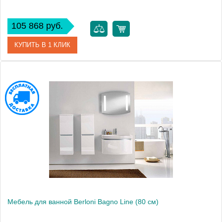
105 868 руб.
КУПИТЬ В 1 КЛИК
Модель
Line
Производитель
Berloni Bagno
Высота, см
50.5000
Монтаж
подвесной
Мебель для ванной Berloni Bagno Line (80 см)