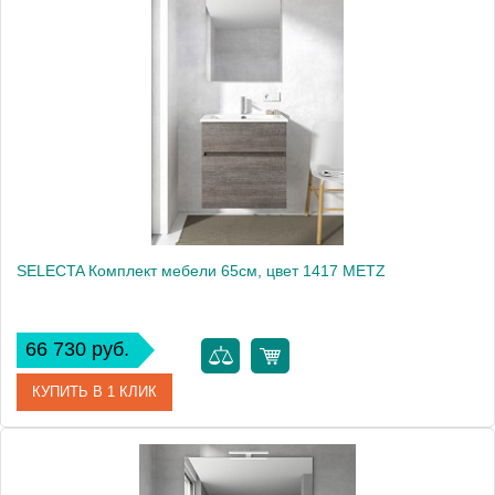
Артикул
SLC 065 00 E 1100
Производитель
Berloni Bagno
Высота, см
179.0000
SELECTA Комплект мебели 65см, цвет 1417 METZ
66 730 руб.
КУПИТЬ В 1 КЛИК
Артикул
SLC 065 00 E 1417