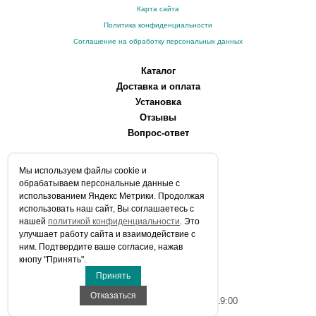
Карта сайта
Политика конфиденциальности
Соглашение на обработку персональных данных
Каталог
Доставка и оплата
Установка
Отзывы
Вопрос-ответ
О компании
Мы используем файлы сookie и
Производители
обрабатываем персональные данные с
Сервисные центры
использованием Яндекс Метрики. Продолжая
использовать наш сайт, Вы соглашаетесь с
Контакты
нашей
политикой конфиденциальности
. Это
Статьи
улучшает работу сайта и взаимодействие с
ним. Подтвердите ваше согласие, нажав
Телефоны:
кнопу "Принять".
+7 (903) 216-59-41
Принять
E-mail:
info@aqua-stroi.ru
Отказаться
Время работы: Пн-Вс с 9:00 до 19:00