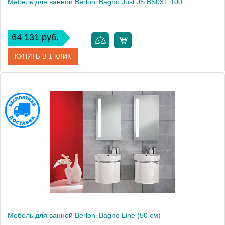
Мебель для ванной Berloni Bagno Just JS BS03T 100
64 131 руб.
КУПИТЬ В 1 КЛИК
Модель
Just JS BS03T 100
Производитель
Berloni Bagno
Высота, см
63.0000
Монтаж
подвесной
Мебель для ванной Berloni Bagno Line (50 см)