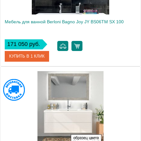
Мебель для ванной Berloni Bagno Joy JY BS06TM SX 100
171 050 руб.
КУПИТЬ В 1 КЛИК
Модель
Joy JY BS06TM SX
Производитель
Berloni Bagno
Высота, см
59.5000
Монтаж
подвесной