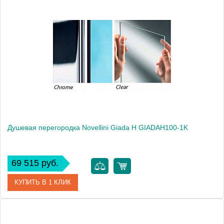
Артикул
GIADAH100-1B
Модель
Giada H GIADAH100-1B
Производитель
Novellini
Высота, см
195.0000
Душевая перегородка Novellini Giada H GIADAH100-1K
69 515 руб.
КУПИТЬ В 1 КЛИК
Артикул
GIADAH100-1K