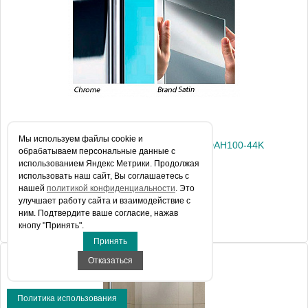
Модель
Giada H GIADAH100-44B
Производитель
Novellini
Высота, см
195.0000
Мы используем файлы сookie и
Душевая перегородка Novellini Giada H GIADAH100-44K
обрабатываем персональные данные с
использованием Яндекс Метрики. Продолжая
использовать наш сайт, Вы соглашаетесь с
нашей
политикой конфиденциальности
. Это
69 515 руб.
улучшает работу сайта и взаимодействие с
ним. Подтвердите ваше согласие, нажав
КУПИТЬ В 1 КЛИК
кнопу "Принять".
Принять
Отказаться
Артикул
GIADAH100-44K
Модель
Giada H GIADAH100-44K
Политика использования