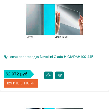
Модель
Giada H GIADAH100-1K
Производитель
Novellini
Высота, см
195.0000
Душевая перегородка Novellini Giada H GIADAH100-44B
62 972 руб.
КУПИТЬ В 1 КЛИК
Артикул
GIADAH100-44B