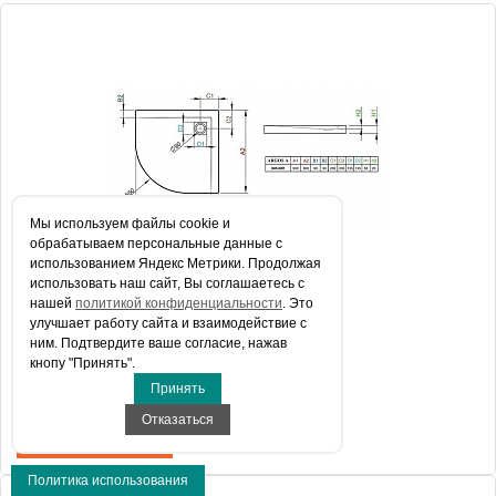
Производитель
Radaway
Высота, см
48.5000
Мы используем файлы сookie и
обрабатываем персональные данные с
использованием Яндекс Метрики. Продолжая
использовать наш сайт, Вы соглашаетесь с
нашей
политикой конфиденциальности
. Это
Поддон для душа Radaway Argos A900
улучшает работу сайта и взаимодействие с
ним. Подтвердите ваше согласие, нажав
кнопу "Принять".
Принять
22 381 руб.
Отказаться
КУПИТЬ В 1 КЛИК
Политика использования