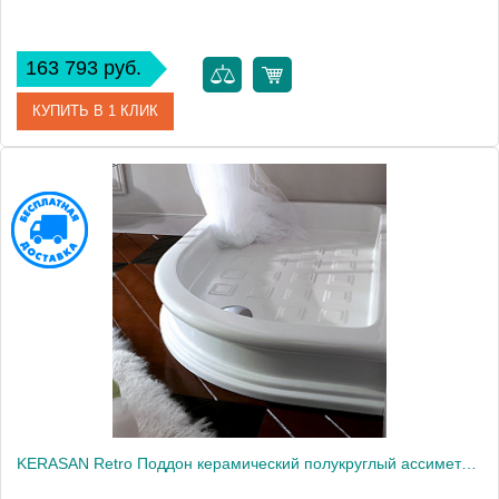
163 793 руб.
КУПИТЬ В 1 КЛИК
Артикул
1332bi
Производитель
Kerasan
KERASAN Retro Поддон керамический полукруглый ассиметр. 80х120см SX, диаметр слива 90, цвет белый1877