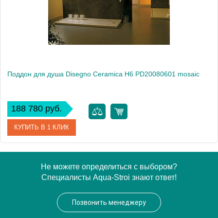
Высота, см
6.0000
Поддон для душа Disegno Ceramica H6 PD20080601 mosaic
188 780 руб.
КУПИТЬ В 1 КЛИК
Артикул
PD20080601 mosaic
Не можете определиться с выбором?
Специалисты Aqua-Stroi знают ответ!
Модель
H6 PD20080601 mosaic
Производитель
Disegno Ceramica
Позвонить менеджеру
Высота, см
6.0000