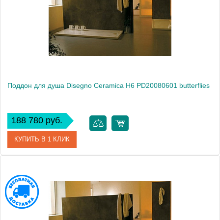
Высота, см
6.0000
Поддон для душа Disegno Ceramica H6 PD20080601 butterflies
188 780 руб.
КУПИТЬ В 1 КЛИК
Артикул
PD20080601 butterflies
Модель
H6 PD20080601 butterflies
Производитель
Disegno Ceramica