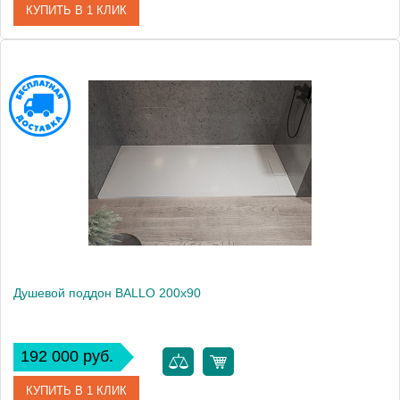
КУПИТЬ В 1 КЛИК
Артикул
551100
Производитель
Kolpa San
Высота, см
3
Душевой поддон BALLO 200x90
192 000 руб.
КУПИТЬ В 1 КЛИК