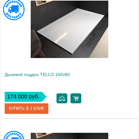
Артикул
551060
Производитель
Kolpa San
Высота, см
3
Душевой поддон TELLO 160x80
174 000 руб.
КУПИТЬ В 1 КЛИК
Артикул
551040