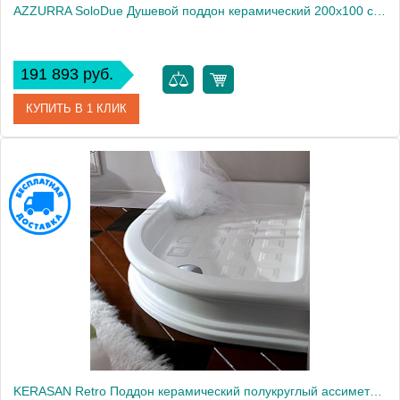
AZZURRA SoloDue Душевой поддон керамический 200х100 см H 2 см, цвет белый2035
191 893 руб.
КУПИТЬ В 1 КЛИК
Артикул
SDPD20010020CT
Производитель
Azzurra
KERASAN Retro Поддон керамический полукруглый ассиметр. 80х120см DX, диаметр слива 90, цвет белый1877