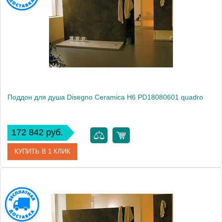
Высота, см
3
Поддон для душа Disegno Ceramica H6 PD18080601 quadro
172 842 руб.
КУПИТЬ В 1 КЛИК
Артикул
PD18080601 quadro
Модель
H6 PD18080601 quadro
Производитель
Disegno Ceramica