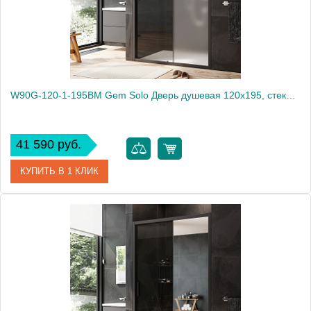
W90G-120-1-195BM Gem Solo Дверь душевая 120х195, стекло матовое, профиль черный матовый
41 590 руб.
КУПИТЬ В 1 КЛИК
Артикул
W90G-120-1-195BM
Производитель
Am.Pm
Высота, мм
1950