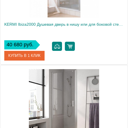
KERMI Ibiza2000 Душевая дверь в нишу или для боковой стенки 86.5-90х185см., цвет: серебро
40 680 руб.
КУПИТЬ В 1 КЛИК
Артикул
I2 STW 090181AK
Производитель
Kermi