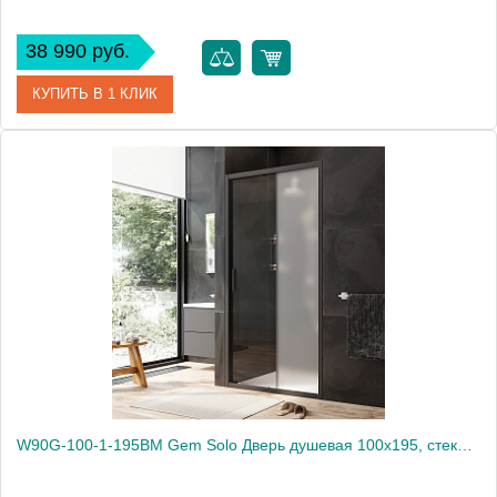
38 990 руб.
КУПИТЬ В 1 КЛИК
Артикул
W90G-100-1-195BG
Производитель
Am.Pm
Высота, мм
1950
W90G-100-1-195BM Gem Solo Дверь душевая 100х195, стекло матовое, профиль черный матовый