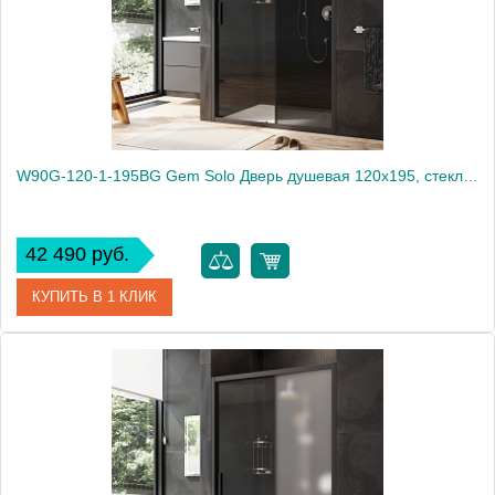
W90G-120-1-195BG Gem Solo Дверь душевая 120х195, стекло тонированное, профиль черный матовый
42 490 руб.
КУПИТЬ В 1 КЛИК
Артикул
W90G-120-1-195BG
Производитель
Am.Pm
Высота, мм
1950