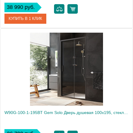
38 990 руб.
КУПИТЬ В 1 КЛИК
Артикул
W90G-100-1-195BM
Производитель
Am.Pm
Высота, мм
1950
W90G-100-1-195BT Gem Solo Дверь душевая 100х195, стекло прозрачное, профиль черный матовый