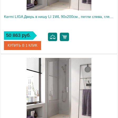
Kermi LIGA Дверь в нишу LI 1WL 90х200см., петли слева, глянцевое серебро+klar
50 863 руб.
КУПИТЬ В 1 КЛИК
Артикул
LI 1WL 09020VAK
Производитель
Kermi