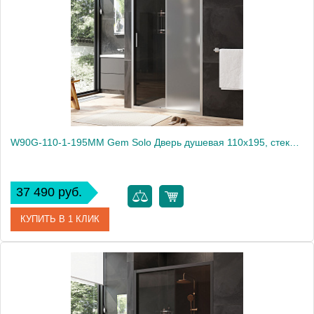
Высота, мм
1950
W90G-110-1-195MM Gem Solo Дверь душевая 110х195, стекло матовое, профиль матовый хром
37 490 руб.
КУПИТЬ В 1 КЛИК
Артикул
W90G-110-1-195MM
Производитель
Am.Pm