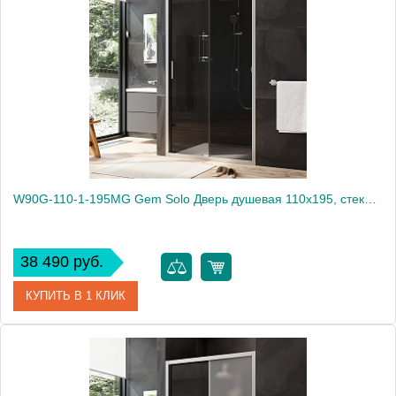
Производитель
Am.Pm
Высота, мм
1950
W90G-110-1-195MG Gem Solo Дверь душевая 110х195, стекло тонированное, профиль матовый хром
38 490 руб.
КУПИТЬ В 1 КЛИК
Артикул
W90G-110-1-195MG
Производитель
Am.Pm