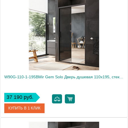
Артикул
W90G-110-1-195BM
Производитель
Am.Pm
Высота, мм
1950
W90G-110-1-195BMir Gem Solo Дверь душевая 110х195, стекло зеркальное, профиль черный матовый
37 190 руб.
КУПИТЬ В 1 КЛИК