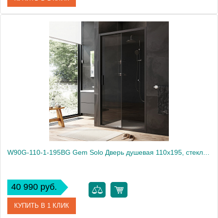
Артикул
W90G-100-1-195MG
Производитель
Am.Pm
Высота, мм
1950
W90G-110-1-195BG Gem Solo Дверь душевая 110х195, стекло тонированное, профиль черный матовый
40 990 руб.
КУПИТЬ В 1 КЛИК