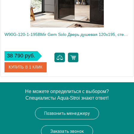
W90G-120-1-195BMir Gem Solo Дверь душевая 120х195, стекло зеркальное, профиль черный матовый
38 790 руб.
КУПИТЬ В 1 КЛИК
Артикул
W90G-120-1-195BMir
Не можете определиться с выбором?
Специалисты Aqua-Stroi знают ответ!
Производитель
Am.Pm
Высота, мм
1950
Позвонить менеджеру
Заказать звонок