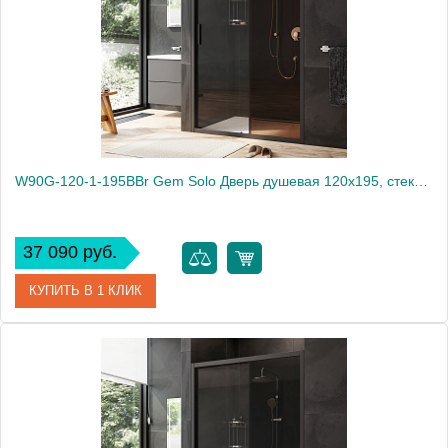
Высота, мм
1950
W90G-120-1-195BBr Gem Solo Дверь душевая 120х195, стекло бронзовое, профиль черный матовый
37 090 руб.
КУПИТЬ В 1 КЛИК
Артикул
W90G-120-1-195BBr
Производитель
Am.Pm
Высота, мм
1950