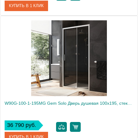
КУПИТЬ В 1 КЛИК
Артикул
W90G-100-1-195MBr
Производитель
Am.Pm
Высота, мм
1950
W90G-100-1-195MG Gem Solo Дверь душевая 100х195, стекло тонированное, профиль матовый хром
36 790 руб.
КУПИТЬ В 1 КЛИК