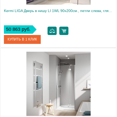
Kermi LIGA Дверь в нишу LI 1WL 90х200см., петли слева, глянцевое серебро+klar
50 863 руб.
КУПИТЬ В 1 КЛИК
Артикул
LI 1WL 09020VAK
Производитель
Kermi