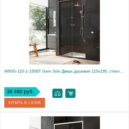
Артикул
W90G-110-1-195BMir
Производитель
Am.Pm
Высота, мм
1950
W90G-110-1-195BT Gem Solo Дверь душевая 110х195, стекло прозрачное, профиль черный матовый
38 490 руб.
КУПИТЬ В 1 КЛИК
Артикул
W90G-110-1-195BT