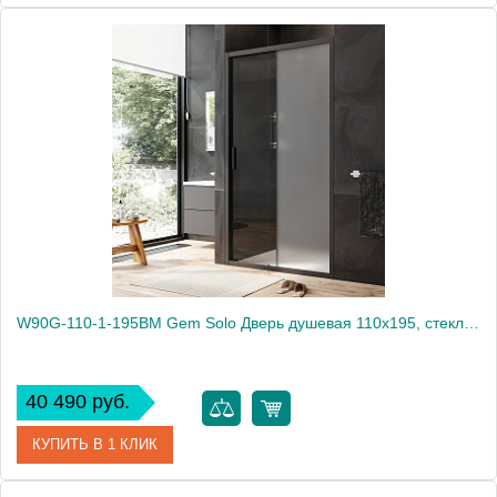
Артикул
W90G-110-1-195BG
Производитель
Am.Pm
Высота, мм
1950
W90G-110-1-195BM Gem Solo Дверь душевая 110х195, стекло матовое, профиль черный матовый
40 490 руб.
КУПИТЬ В 1 КЛИК