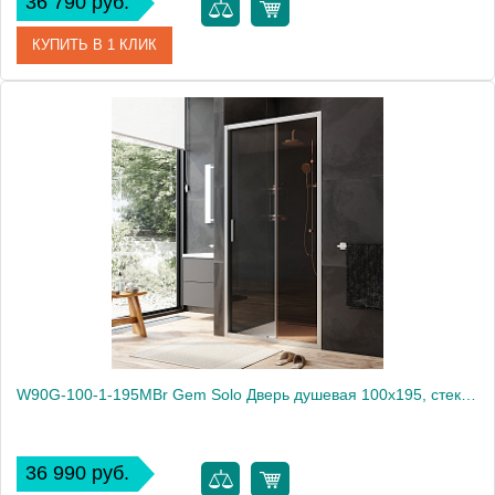
36 790 руб.
КУПИТЬ В 1 КЛИК
Артикул
W90G-100-1-195BT
Производитель
Am.Pm
Высота, мм
1950
W90G-100-1-195MBr Gem Solo Дверь душевая 100х195, стекло бронзовое, профиль матовый хром
36 990 руб.