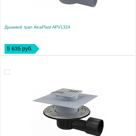
Душевой трап AlcaPlast APV1324
5 635 руб.