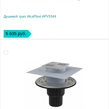
Душевой трап AlcaPlast APV3344
5 635 руб.