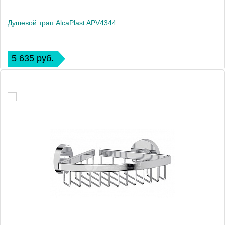
Душевой трап AlcaPlast APV4344
5 635 руб.