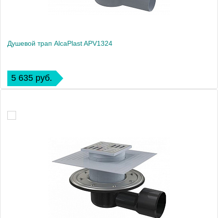
Душевой трап AlcaPlast APV1324
5 635 руб.