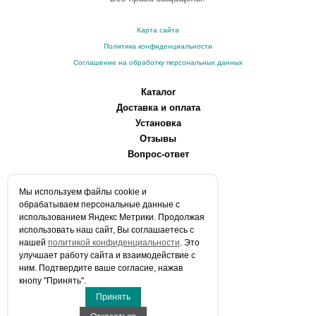
Карта сайта
Политика конфиденциальности
Соглашение на обработку персональных данных
Каталог
Доставка и оплата
Установка
Отзывы
Вопрос-ответ
О компании
Мы используем файлы сookie и
Производители
обрабатываем персональные данные с
Сервисные центры
использованием Яндекс Метрики. Продолжая
использовать наш сайт, Вы соглашаетесь с
Контакты
нашей
политикой конфиденциальности
. Это
Статьи
улучшает работу сайта и взаимодействие с
ним. Подтвердите ваше согласие, нажав
Телефоны:
кнопу "Принять".
+7 (903) 216-59-41
Принять
E-mail:
info@aqua-stroi.ru