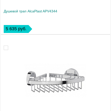
Душевой трап AlcaPlast APV4344
5 635 руб.