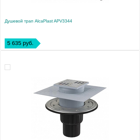
Душевой трап AlcaPlast APV3344
5 635 руб.