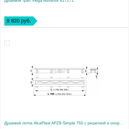
Душевой трап Viega Advantix 617271
9 820 руб.
Душевой лоток AlcaPlast APZ8-Simple 750 с решеткой и опорами