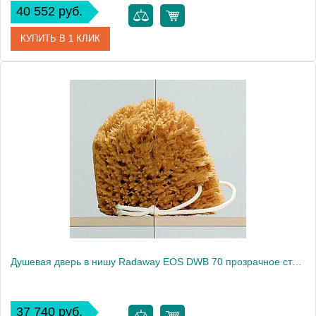
40 552 руб.
КУПИТЬ В 1 КЛИК
Артикул
37883-01-12NL
Модель
EOS DWB
Производитель
Radaway
Высота, см
197.0000
Душевая дверь в нишу Radaway EOS DWB 70 прозрачное стекло L
37 740 руб.