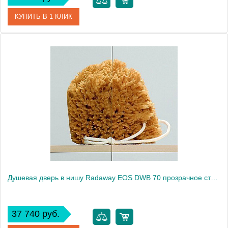
КУПИТЬ В 1 КЛИК
Артикул
37883-01-01NL
Модель
EOS DWB
Производитель
Radaway
Высота, см
197.0000
Душевая дверь в нишу Radaway EOS DWB 70 прозрачное стекло R
37 740 руб.