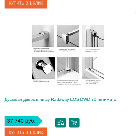
КУПИТЬ В 1 КЛИК
Артикул
37883-01-01NR
Модель
EOS DWB
Производитель
Radaway
Высота, см
197.0000
Душевая дверь в нишу Radaway EOS DWD 70 интимато
37 740 руб.
КУПИТЬ В 1 КЛИК