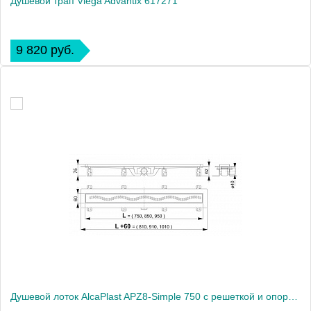
Душевой трап Viega Advantix 617271
9 820 руб.
Душевой лоток AlcaPlast APZ8-Simple 750 с решеткой и опорами