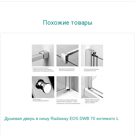
Артикул
37883-01-12NR
Похожие товары
Модель
EOS DWB
Производитель
Radaway
Высота, см
197.0000
Душевая дверь в нишу Radaway EOS DWB 70 интимато L