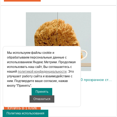
Артикул
37783-01-12N
Модель
EOS DWD
Производитель
Radaway
Высота, см
197.0000
Мы используем файлы сookie и
обрабатываем персональные данные с
использованием Яндекс Метрики. Продолжая
использовать наш сайт, Вы соглашаетесь с
нашей
политикой конфиденциальности
. Это
улучшает работу сайта и взаимодействие с
Душевая дверь в нишу Radaway EOS DWD 70 прозрачное стекло
ним. Подтвердите ваше согласие, нажав
кнопу "Принять".
Принять
35 002 руб.
Отказаться
КУПИТЬ В 1 КЛИК
Политика использования