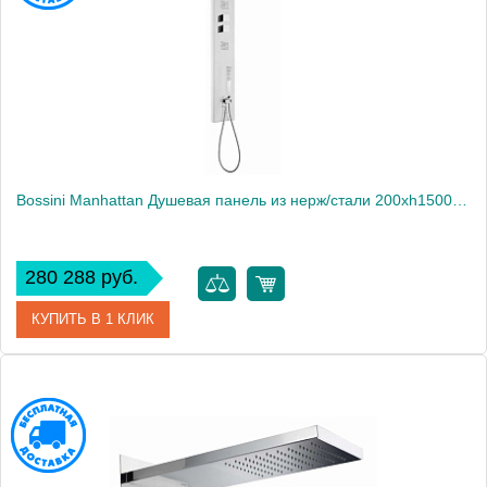
Bossini Manhattan Душевая панель из нерж/стали 200хh1500/вылет 532 мм, с 4мя функциями, смеситель монокомандный, цвет: хром (СПЕЦЦЕНА!)2241
280 288 руб.
КУПИТЬ В 1 КЛИК
Артикул
L00891.030
Производитель
Bossini