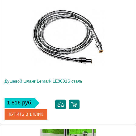
Душевой шланг Lemark LE8031S сталь
1 816 руб.
КУПИТЬ В 1 КЛИК