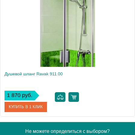
Артикул
LE8031S
Модель
LE8031S
Производитель
Lemark
Вес, кг
0.34
Душевой шланг Ravak 911.00
1 870 руб.
КУПИТЬ В 1 КЛИК
Артикул
X07P006
Не можете определиться с выбором?