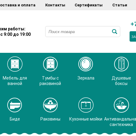
оставка и оплата
Контакты
Сертификаты
Статьи
+
им работы:
с 9:00 до 19:00
ЗА
Мебель для
Тумбы с
Зеркала
Душевые
ванной
раковиной
боксы
Биде
Раковины
Кухонные мойки
Антивандальн
сантехника