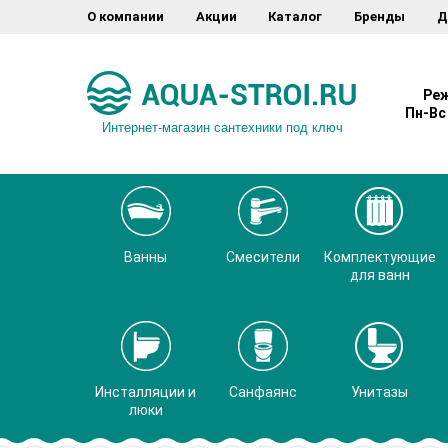
О компании
Акции
Каталог
Бренды
Д
Реж
Пн-Вс 
Интернет-магазин сантехники под ключ
Ванны
Смесители
Комплектующие
для ванн
Инсталляции и
Санфаянс
Унитазы
люки