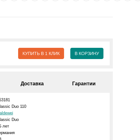
КУПИТЬ В 1 КЛИК
В КОРЗИНУ
Доставка
Гарантии
63181
lassic Duo 110
aldewei
lassic Duo
5 лет
ермания
3