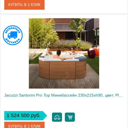
КУПИТЬ В 1 КЛИК
Артикул
DEREGAL
Производитель
DEVON&DEVON
Jacuzzi Santorini Pro Top Минибассейн 230х215хh90, цвет: Platinum/teak
1 524 500 руб.
КУПИТЬ В 1 КЛИК