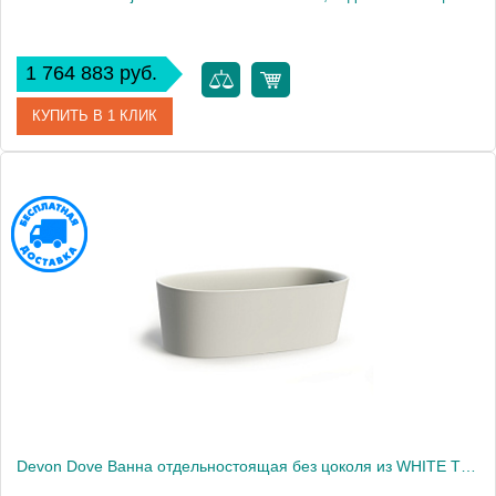
1 764 883 руб.
КУПИТЬ В 1 КЛИК
Артикул
AURBIJOTMCGLO nero/nero
Производитель
DEVON&DEVON
Devon Dove Ванна отдельностоящая без цоколя из WHITE TEC PLUS 170,5х52,8х84,6 см, цвет: белый, в компл донный клапан с крышкой из WHITE TEC2044