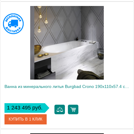
Артикул
9F43344A
Производитель
Jacuzzi
Ванна из минерального литья Burgbad Crono 190х110х57.4 см, слив Multiplex с отделкой хром, цвет: белый бриллиант
1 243 495 руб.
КУПИТЬ В 1 КЛИК