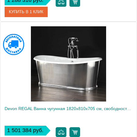
1 288 316 руб.
КУПИТЬ В 1 КЛИК
Артикул
HOLIDAY
Производитель
DEVON&DEVON
Devon REGAL Ванна чугунная 1820х810х705 cм, свободностоящая, отделанная с внешней стороны алюминиевыми листами2128
1 501 384 руб.