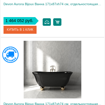
Devon Aurora Bijoux Ванна 171х87хh74 см, отдельностоящая, WHITE-TEC, ножки Sfera - цвет хром, цвет ванны белый матовый2055
1 464 052 руб.
КУПИТЬ В 1 КЛИК
Артикул
AURORABIJWHCR
Производитель
DEVON&DEVON
Devon Aurora Bijoux Ванна 171х87хh74 см, отдельностоящая, ножки Sfera - цвет золото светлое, цвет ванны черный глянцевый снаружи и внутри2055