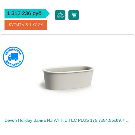
1 312 236 руб.
КУПИТЬ В 1 КЛИК
Артикул
DOVENP
Производитель
DEVON&DEVON
Devon Holiday Ванна ИЗ WHITE TEC PLUS 175.7х54,55х89.7 см, цвет: белый, в компл донный клапан с крышкой из WHITE TEC(без цоколя)2045