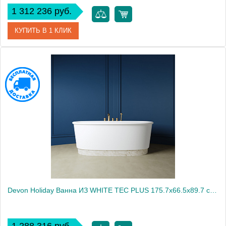
1 312 236 руб.
КУПИТЬ В 1 КЛИК
Артикул
HOLIDAYNP
Производитель
DEVON&DEVON
Devon Holiday Ванна ИЗ WHITE TEC PLUS 175.7х66.5х89.7 см, цвет: белый, в компл донный клапан с крышкой из WHITE TEC(цоколь белый)2045