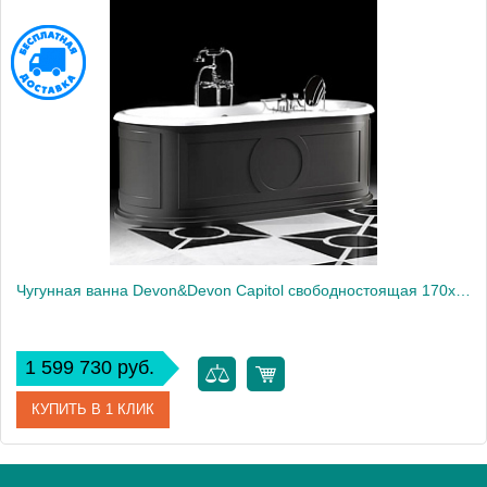
Артикул
MWAE190 C001
Производитель
BURGBAD
Чугунная ванна Devon&Devon Capitol свободностоящая 170х79х60.5 cм, без отверстия для смесителя, с внешней отделкой тонкими алюминиевыми листами (под покраску)
1 599 730 руб.
КУПИТЬ В 1 КЛИК