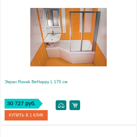
Артикул
CZ96100A00
Модель
BeHappy L 160
Производитель
Ravak
Высота, см
56.0000
Экран Ravak BeHappy L 170 см
30 727 руб.
КУПИТЬ В 1 КЛИК