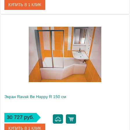
КУПИТЬ В 1 КЛИК
Артикул
CZS1000A00
Модель
Avocado R 150
Производитель
Ravak
Высота, см
56.0000
Экран Ravak Be Happy R 150 см
30 727 руб.
КУПИТЬ В 1 КЛИК