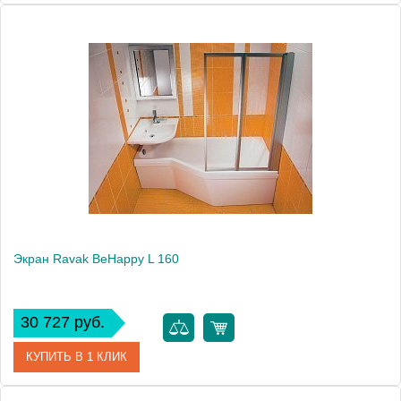
Артикул
CZ98100A00
Модель
BeHappy L
Производитель
Ravak
Высота, см
56.0000
Экран Ravak BeHappy L 160
30 727 руб.
КУПИТЬ В 1 КЛИК