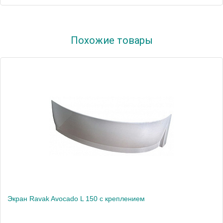
Артикул
CZI1000A00
Похожие товары
Модель
Avocado R 160
Производитель
Ravak
Высота, см
56.0000
Экран Ravak Avocado L 150 с креплением