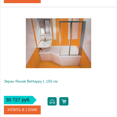
Артикул
CZ99100A00
Модель
Be Happy R
Производитель
Ravak
Высота, см
56.0000
Экран Ravak BeHappy L 150 см
30 727 руб.
КУПИТЬ В 1 КЛИК