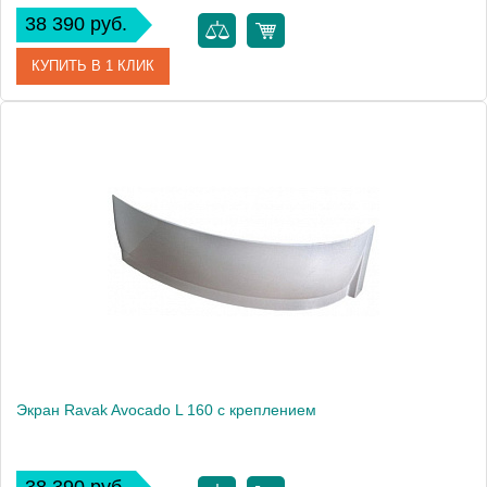
38 390 руб.
КУПИТЬ В 1 КЛИК
Артикул
CZT1000A00
Модель
Avocado L 150
Производитель
Ravak
Высота, см
56.0000
Экран Ravak Avocado L 160 с креплением