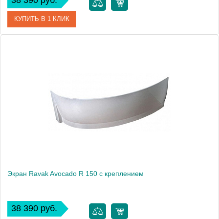
38 390 руб.
КУПИТЬ В 1 КЛИК
Артикул
CZQ1000A00
Модель
Avocado L 160
Производитель
Ravak
Высота, см
56.0000
Экран Ravak Avocado R 150 с креплением
38 390 руб.