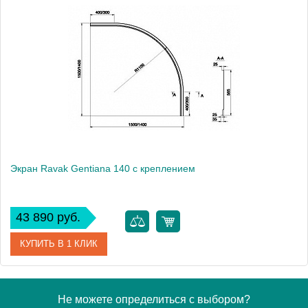
Артикул
CZ94100A00
Модель
BeHappy L
Производитель
Ravak
Высота, см
56.0000
Экран Ravak Gentiana 140 с креплением
43 890 руб.
КУПИТЬ В 1 КЛИК
Артикул
CZF1000AN0
Не можете определиться с выбором?