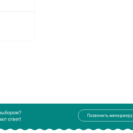
 выбором?
Позвонить менеджеру
ют ответ!