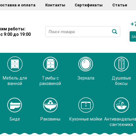
оставка и оплата
Контакты
Сертификаты
Статьи
+
им работы:
с 9:00 до 19:00
ЗА
Мебель для
Тумбы с
Зеркала
Душевые
ванной
раковиной
боксы
Биде
Раковины
Кухонные мойки
Антивандальн
сантехника