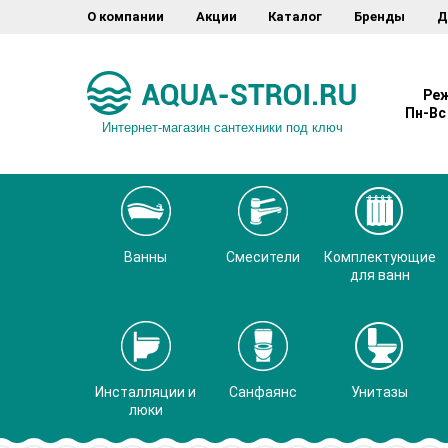
О компании
Акции
Каталог
Бренды
Д
Реж
Пн-Вс 
Интернет-магазин сантехники под ключ
Ванны
Смесители
Комплектующие
для ванн
Инсталляции и
Санфаянс
Унитазы
люки