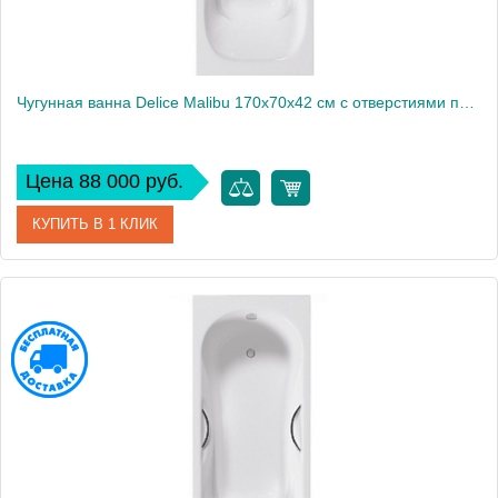
Чугунная ванна Delice Malibu 170х70х42 см с отверстиями под ручки и антискользящим покрытием
Цена 88 000 руб.
КУПИТЬ В 1 КЛИК
Артикул
DLR230608R-AS
Модель
Malibu
Производитель
Delice
Высота, см
42