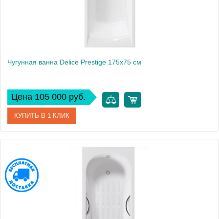
Чугунная ванна Delice Prestige 175х75 см
Цена 105 000 руб.
КУПИТЬ В 1 КЛИК
Артикул
DLR230611
Модель
Prestige
Производитель
Delice
Высота, см
45