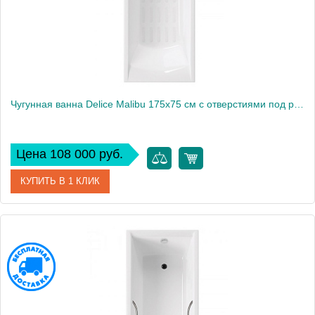
Чугунная ванна Delice Malibu 175х75 см с отверстиями под ручки и антискользящим покрытием
Цена 108 000 руб.
КУПИТЬ В 1 КЛИК
Артикул
DLR230611R-AS
Модель
Prestige
Производитель
Delice
Высота, см
45