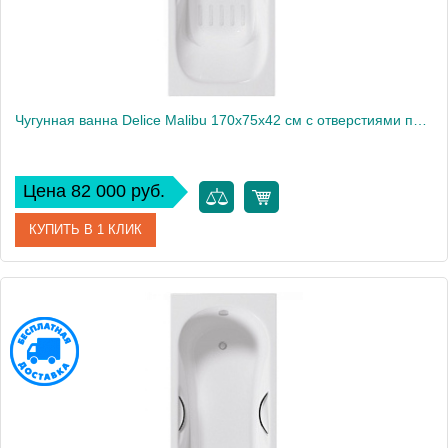
Чугунная ванна Delice Malibu 170х75х42 см с отверстиями под ручки и антискользящим покрытием
Цена 82 000 руб.
КУПИТЬ В 1 КЛИК
Артикул
DLR230609R-AS
Модель
Malibu
Производитель
Delice
Высота, см
42