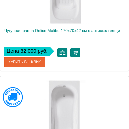
Чугунная ванна Delice Malibu 170х70х42 см с антискользящим покрытием
Цена 82 000 руб.
КУПИТЬ В 1 КЛИК
Артикул
DLR230609-AS
Модель
Malibu
Производитель
Delice
Высота, см
42