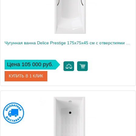
Чугунная ванна Delice Prestige 175х75х45 см с отверстиями под ручки
Цена 105 000 руб.
КУПИТЬ В 1 КЛИК
Артикул
DLR230611R
Модель
Prestige
Производитель
Delice
Высота, см
45