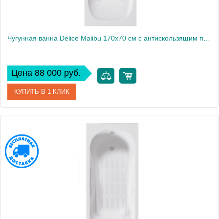
Чугунная ванна Delice Malibu 170х70 см с антискользящим покрытием
Цена 88 000 руб.
КУПИТЬ В 1 КЛИК
Артикул
DLR230608-AS
Модель
Malibu
Производитель
Delice
Высота, см
42