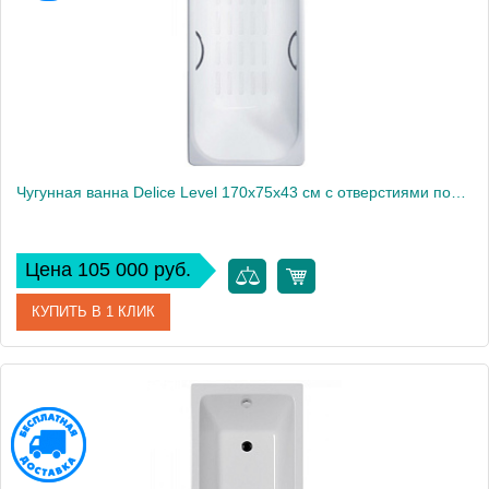
Высота, см
42
Чугунная ванна Delice Level 170х75х43 см с отверстиями под ручки и антискользящим покрытием
Цена 105 000 руб.
КУПИТЬ В 1 КЛИК
Артикул
DLR230602R-AS
Модель
Level
Производитель
Delice