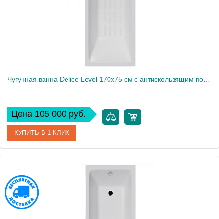
Высота, см
43
Чугунная ванна Delice Level 170х75 см с антискользящим покрытием
Цена 105 000 руб.
КУПИТЬ В 1 КЛИК
Артикул
DLR230602-AS
Модель
Level
Производитель
Delice
Высота, см
43