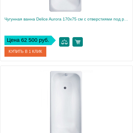
Чугунная ванна Delice Aurora 170x75 см с отверстиями под ручки и антискользящим покрытием
Цена 62 500 руб.
КУПИТЬ В 1 КЛИК
Артикул
DLR230606R-AS
Модель
Aurora
Производитель
Delice
Высота, см
46