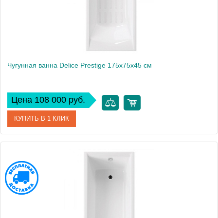
Чугунная ванна Delice Prestige 175х75х45 см
Цена 108 000 руб.
КУПИТЬ В 1 КЛИК
Артикул
DLR230611-AS
Модель
Prestige
Производитель
Delice
Высота, см
45