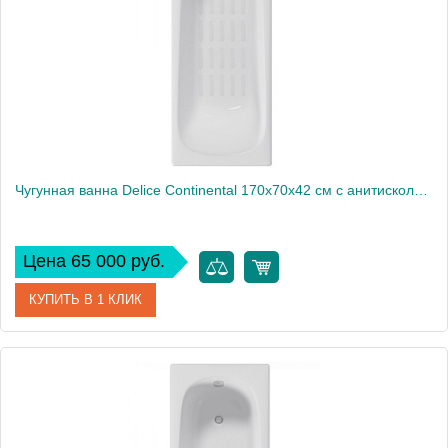
Чугунная ванна Delice Continental 170х70х42 см с анитискользящим покрытием
Цена 65 000 руб.
КУПИТЬ В 1 КЛИК
Артикул
DLR230613-AS
Модель
Continental
Производитель
Delice