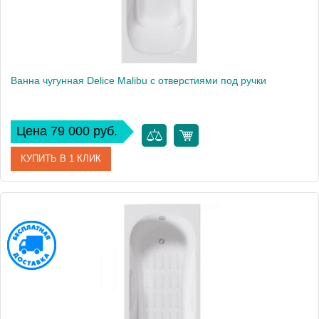
Ванна чугунная Delice Malibu с отверстиями под ручки
Цена 79 000 руб.
КУПИТЬ В 1 КЛИК
Артикул
DLR230609R
Модель
Malibu
Производитель
Delice
Высота, см
42