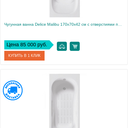
Чугунная ванна Delice Malibu 170х70х42 см с отверстиями под ручки
Цена 85 000 руб.
КУПИТЬ В 1 КЛИК
Артикул
DLR230608R
Модель
Malibu
Производитель
Delice
Высота, см
42