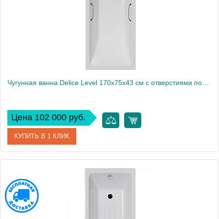
Высота, см
43
Чугунная ванна Delice Level 170х75х43 см с отверстиями под ручки
Цена 102 000 руб.
КУПИТЬ В 1 КЛИК
Артикул
DLR230602R
Модель
Level
Производитель
Delice