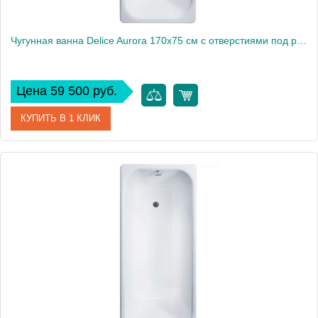
Чугунная ванна Delice Aurora 170x75 см с отверстиями под ручки
Цена 59 500 руб.
КУПИТЬ В 1 КЛИК
Артикул
DLR230606R
Модель
Aurora
Производитель
Delice
Высота, см
46