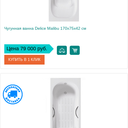
Чугунная ванна Delice Malibu 170х75х42 см
Цена 79 000 руб.
КУПИТЬ В 1 КЛИК
Артикул
DLR230609
Модель
Malibu
Производитель
Delice
Высота, см
42