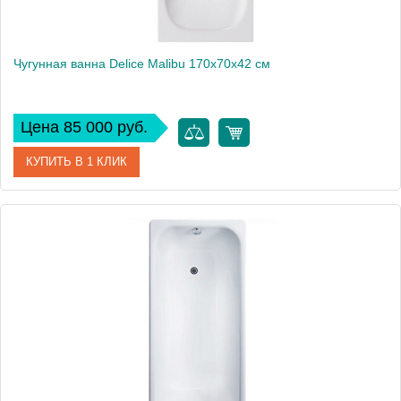
Чугунная ванна Delice Malibu 170х70х42 см
Цена 85 000 руб.
КУПИТЬ В 1 КЛИК
Артикул
DLR230608
Модель
Malibu
Производитель
Delice
Высота, см
42