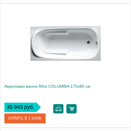
Артикул
BA0100500000000
Модель
COLUMBIA 160
Производитель
RIHO
Аэромассаж
установка по желанию
Вес, кг
18
Акриловая ванна Riho COLUMBIA 175x80 см
35 943 руб.
КУПИТЬ В 1 КЛИК