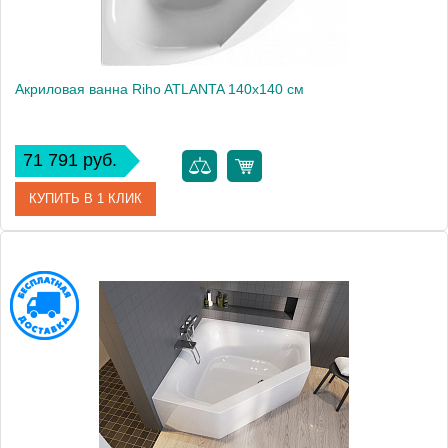
Акриловая ванна Riho ATLANTA 140x140 см
71 791 руб.
КУПИТЬ В 1 КЛИК
Артикул
BB7000500000000
Модель
ATLANTA
Производитель
RIHO
Аэромассаж
установка по желанию
Вес, кг
31