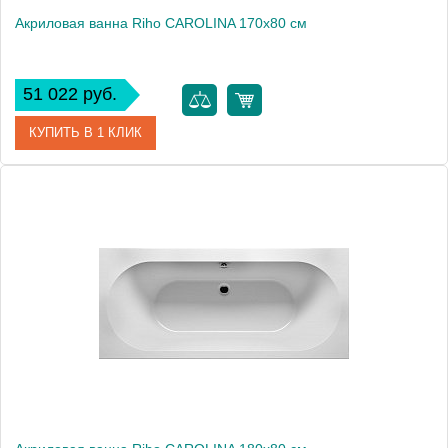
Акриловая ванна Riho CAROLINA 170x80 см
51 022 руб.
КУПИТЬ В 1 КЛИК
Артикул
BB5300500000000
Модель
CAROLINA 170
Производитель
RIHO
Аэромассаж
установка по желанию
Вес, кг
26