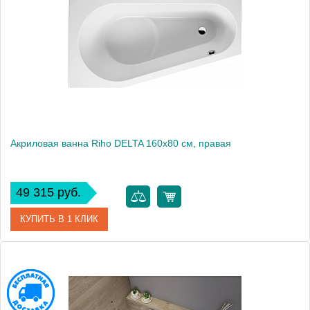
Модель
DELTA 160 L
Производитель
RIHO
Аэромассаж
установка по желанию
Вес, кг
23
Акриловая ванна Riho DELTA 160x80 см, правая
49 315 руб.
КУПИТЬ В 1 КЛИК
Артикул
BB8200500000000
Модель
DELTA 160 R