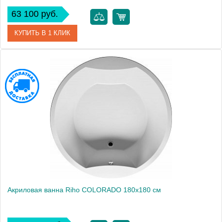
63 100 руб.
КУПИТЬ В 1 КЛИК
Артикул
BB7700500000000
Модель
CASTELLO 180
Производитель
RIHO
Аэромассаж
установка по желанию
Вес, кг
32
Акриловая ванна Riho COLORADO 180x180 см