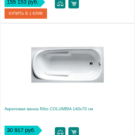
155 153 руб.
КУПИТЬ В 1 КЛИК
Артикул
BB0200500000000
Модель
COLORADO 180
Производитель
RIHO
Аэромассаж
установка по желанию
Вес, кг
39
Акриловая ванна Riho COLUMBIA 140x70 см
30 917 руб.