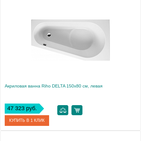
Артикул
BA0400500000000
Модель
COLUMBIA 175
Производитель
RIHO
Аэромассаж
установка по желанию
Вес, кг
23
Акриловая ванна Riho DELTA 150x80 см, левая
47 323 руб.
КУПИТЬ В 1 КЛИК