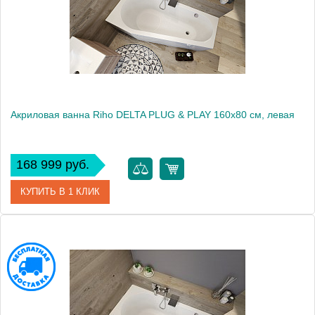
Вес, кг
0
Акриловая ванна Riho DELTA PLUG & PLAY 160x80 см, левая
168 999 руб.
КУПИТЬ В 1 КЛИК
Артикул
BD4300500000000
Модель
DELTA 160 LEFT - PLUG & PLAY
Производитель
RIHO
Вес, кг
51