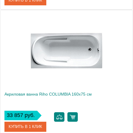
КУПИТЬ В 1 КЛИК
Артикул
BA0200500000000
Модель
COLUMBIA 150
Производитель
RIHO
Аэромассаж
установка по желанию
Вес, кг
22
Акриловая ванна Riho COLUMBIA 160x75 см
33 857 руб.
КУПИТЬ В 1 КЛИК