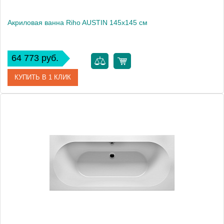
Акриловая ванна Riho AUSTIN 145x145 см
64 773 руб.
КУПИТЬ В 1 КЛИК
Артикул
BA1100500000000
Модель
AUSTIN
Производитель
RIHO
Аэромассаж
установка по желанию
Вес, кг
33