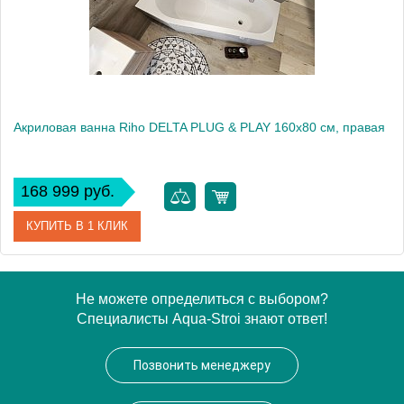
Акриловая ванна Riho DELTA PLUG & PLAY 160x80 см, правая
168 999 руб.
КУПИТЬ В 1 КЛИК
Артикул
BD4200500000000
Не можете определиться с выбором?
Специалисты Aqua-Stroi знают ответ!
Модель
DELTA 160 RIGHT - PLUG & PLAY
Производитель
RIHO
Позвонить менеджеру
Вес, кг
51