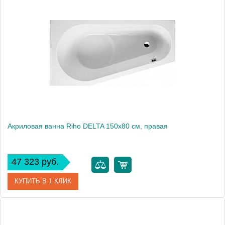
Артикул
BB8100500000000
Модель
DELTA 150 L
Производитель
RIHO
Аэромассаж
установка по желанию
Вес, кг
22
Акриловая ванна Riho DELTA 150x80 см, правая
47 323 руб.
КУПИТЬ В 1 КЛИК
Артикул
BB8000500000000