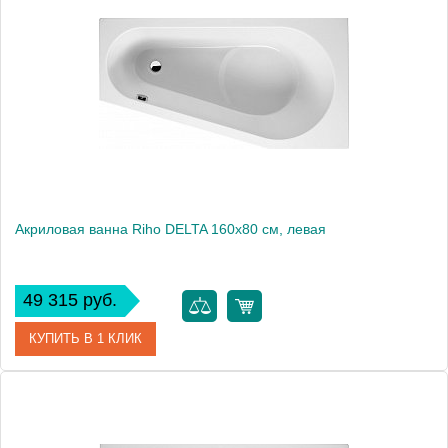
Модель
DELTA 150 R
Производитель
RIHO
Аэромассаж
установка по желанию
Вес, кг
22
Акриловая ванна Riho DELTA 160x80 см, левая
49 315 руб.
КУПИТЬ В 1 КЛИК
Артикул
BB8300500000000