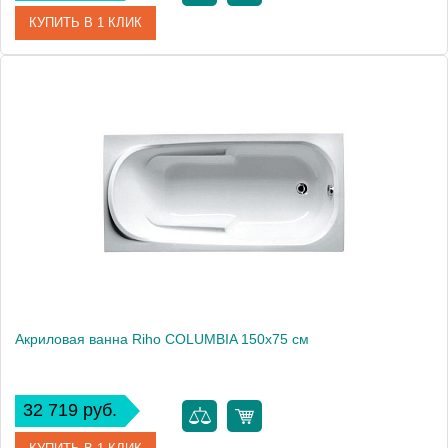
КУПИТЬ В 1 КЛИК
Артикул
BA0500500000000
Модель
COLUMBIA 140
Производитель
RIHO
Аэромассаж
установка по желанию
Вес, кг
18
Акриловая ванна Riho COLUMBIA 150x75 см
32 719 руб.