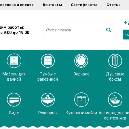
оставка и оплата
Контакты
Сертификаты
Статьи
+
им работы:
с 9:00 до 19:00
ЗА
Мебель для
Тумбы с
Зеркала
Душевые
ванной
раковиной
боксы
Биде
Раковины
Кухонные мойки
Антивандальн
сантехника