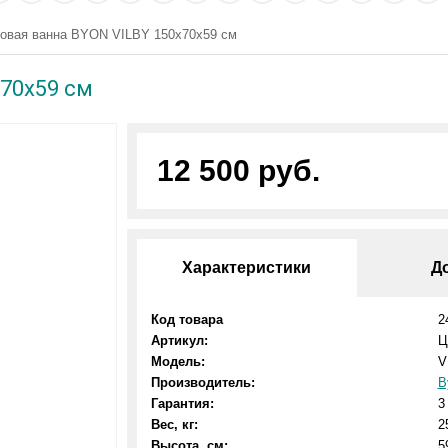
овая ванна BYON VILBY 150х70х59 см
70х59 см
12 500 руб.
Характеристики
Д
Код товара
2
Артикул:
Ц
Модель:
V
Производитель:
B
Гарантия:
3
Вес, кг:
2
Высота, см:
5