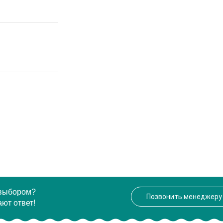
 выбором?
Позвонить менеджеру
ют ответ!