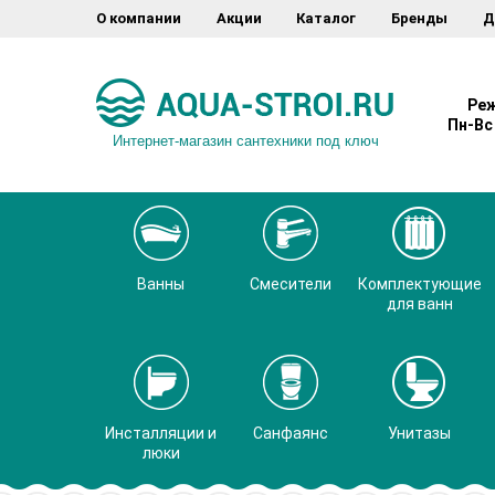
О компании
Акции
Каталог
Бренды
Д
Реж
Пн-Вс 
Интернет-магазин сантехники под ключ
Ванны
Смесители
Комплектующие
для ванн
Инсталляции и
Санфаянс
Унитазы
люки