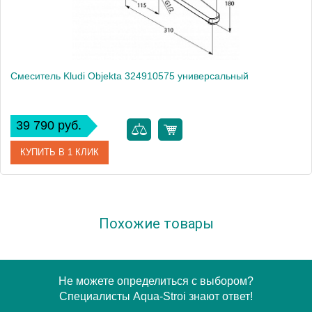
Смеситель Kludi Objekta 324910575 универсальный
39 790 руб.
КУПИТЬ В 1 КЛИК
Артикул
324910575
Похожие товары
Модель
Objekta 324910575
Производитель
Kludi
Монтаж
на стену
Не можете определиться с выбором?
Специалисты Aqua-Stroi знают ответ!