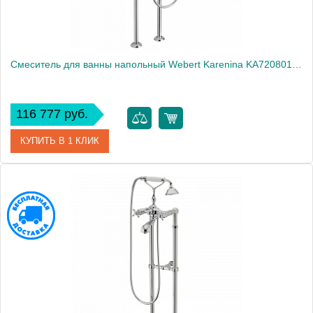
Смеситель для ванны напольный Webert Karenina KA720801015
116 777 руб.
КУПИТЬ В 1 КЛИК
Артикул
KA720801015
Производитель
Webert
Высота, см
100.0000
Вес, кг
9.8