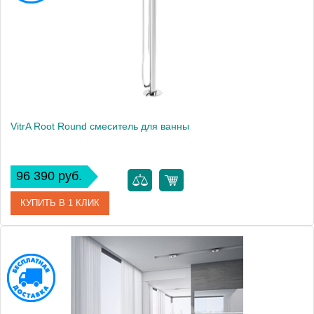
Вес, кг
9
VitrA Root Round смеситель для ванны
96 390 руб.
КУПИТЬ В 1 КЛИК
Артикул
A42741EXP
Производитель
Vitra
Вес, кг
9