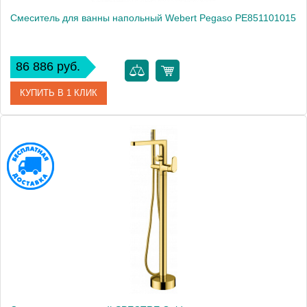
Смеситель для ванны напольный Webert Pegaso PE851101015
86 886 руб.
КУПИТЬ В 1 КЛИК
Артикул
PE851101015
Производитель
Webert
Высота, см
103.0000
Вес, кг
13