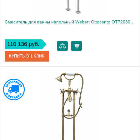
Смеситель для ванны напольный Webert Ottocento OT720801015
110 136 руб.
КУПИТЬ В 1 КЛИК
Артикул
OT720801015
Производитель
Webert
Высота, см
100.0000
Вес, кг
9.8