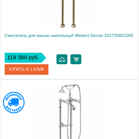
Смеситель для ванны напольный Webert Dorian DO720801065
119 389 руб.
КУПИТЬ В 1 КЛИК
Артикул
DO720801065
Производитель
Webert
Высота, см
100.0000
Вес, кг
9.8