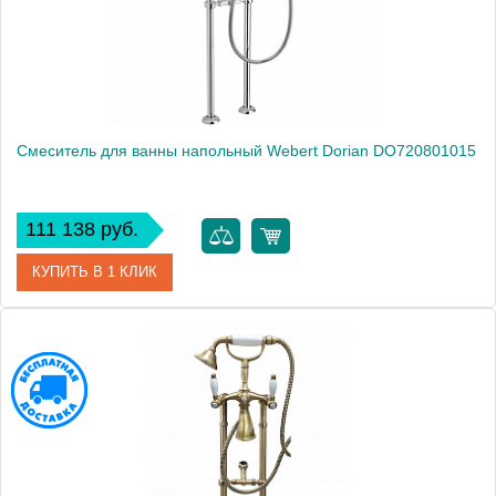
Смеситель для ванны напольный Webert Dorian DO720801015
111 138 руб.
КУПИТЬ В 1 КЛИК
Артикул
DO720801015
Производитель
Webert
Высота, см
100.0000
Вес, кг
9.8