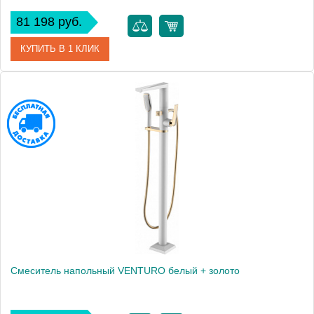
81 198 руб.
КУПИТЬ В 1 КЛИК
Артикул
459-MW
Производитель
Boheme
Высота, мм
0
Смеситель напольный VENTURO белый + золото