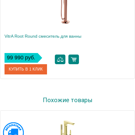
VitrA Root Round смеситель для ванны
99 990 руб.
КУПИТЬ В 1 КЛИК
Артикул
A4274126EXP
Похожие товары
Производитель
Vitra
Вес, кг
9