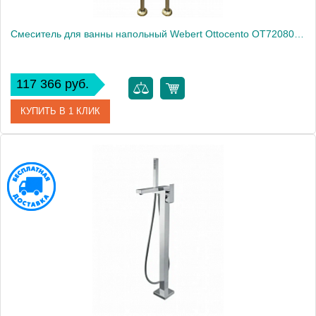
Смеситель для ванны напольный Webert Ottocento OT720801065
117 366 руб.
КУПИТЬ В 1 КЛИК
Артикул
OT720801065
Производитель
Webert
Высота, см
100.0000
Вес, кг
9.8