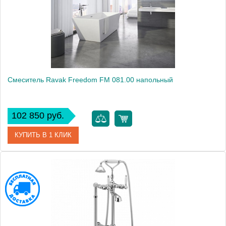
Смеситель Ravak Freedom FM 081.00 напольный
102 850 руб.
КУПИТЬ В 1 КЛИК
Артикул
X070079
Модель
Freedom FM 081.00
Производитель
Ravak
Монтаж
на пол