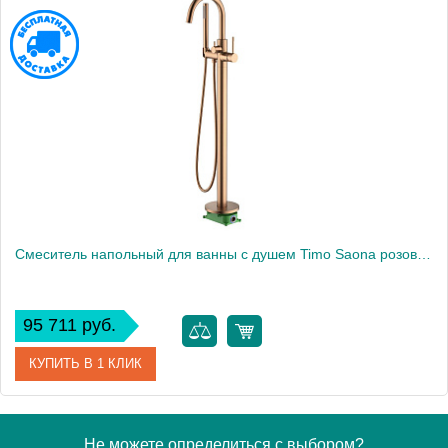
Артикул
2310/13Y-CR
Производитель
Timo
Высота, см
103,9
Вес, кг
4
Смеситель напольный для ванны с душем Timo Saona розовое золото (2310/19Y-CR)
95 711 руб.
КУПИТЬ В 1 КЛИК
Артикул
2310/19Y-CR
Не можете определиться с выбором?