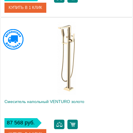
КУПИТЬ В 1 КЛИК
Артикул
379-W
Производитель
Boheme
Высота, мм
1010
Смеситель напольный VENTURO золото
87 568 руб.