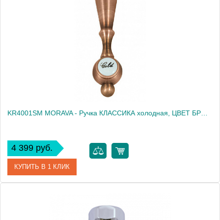
Производитель
Rav Slezak
Высота, см
0.0000
Вес, кг
0.23
KR4001SM MORAVA - Ручка КЛАССИКА холодная, ЦВЕТ БРОНЗА
4 399 руб.
КУПИТЬ В 1 КЛИК
Артикул
KR4001SM