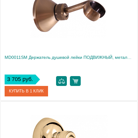
Высота, см
0.0000
Вес, кг
0.26
MD0011SM Держатель душевой лейки ПОДВИЖНЫЙ, металл, ЦВЕТ БРОНЗА
3 705 руб.
КУПИТЬ В 1 КЛИК
Артикул
MD0011SM
Производитель
Rav Slezak
Высота, см
0.0000