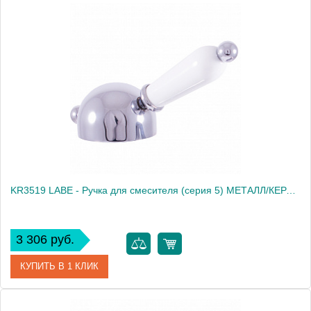
Артикул
KR3513SM
Производитель
Rav Slezak
Высота, см
0.0000
Вес, кг
0.16
KR3519 LABE - Ручка для смесителя (серия 5) МЕТАЛЛ/КЕРАМИКА
3 306 руб.
КУПИТЬ В 1 КЛИК