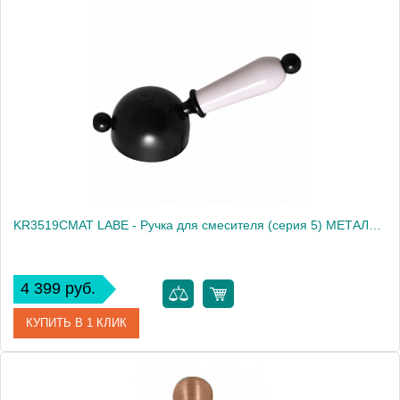
Артикул
KR3519
Производитель
Rav Slezak
Высота, см
0.0000
Вес, кг
0.21
KR3519CMAT LABE - Ручка для смесителя (серия 5) МЕТАЛЛ/КЕРАМИКА, ЧЕРНЫЙ МАТОВЫЙ
4 399 руб.
КУПИТЬ В 1 КЛИК
Артикул
KR3519CMAT