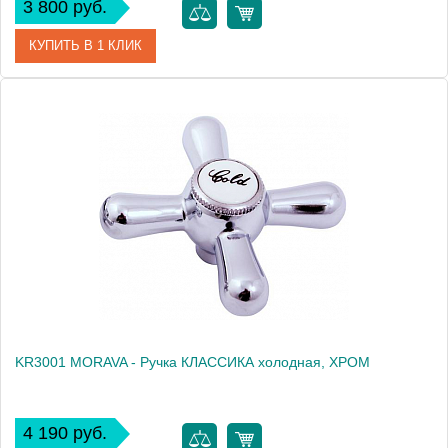
3 800 руб.
КУПИТЬ В 1 КЛИК
Артикул
KA4015
Производитель
Rav Slezak
Высота, см
0.0000
Вес, кг
0.28
KR3001 MORAVA - Ручка КЛАССИКА холодная, ХРОМ
4 190 руб.