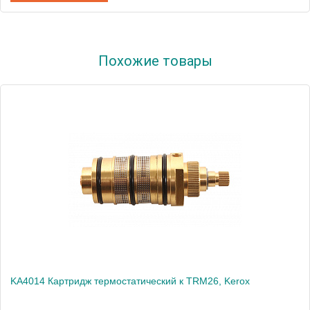
Артикул
KR3519SM
Похожие товары
Производитель
Rav Slezak
Высота, см
0.0000
Вес, кг
0.23
KA4014 Картридж термостатический к TRM26, Kerox