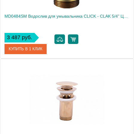
MD0484SM Водослив для умывальника CLICK - CLAK 5/4" ЦВЕТ БРОНЗА
3 487 руб.
КУПИТЬ В 1 КЛИК
Артикул
MD0484SM
Производитель
Rav Slezak
Высота, см
0.0000
Вес, кг
0.4