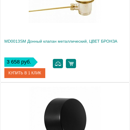
MD0013SM Донный клапан металлический, ЦВЕТ БРОНЗА
3 658 руб.
КУПИТЬ В 1 КЛИК
Артикул
MD0013SM
Производитель
Rav Slezak
Высота, см
0.0000
Вес, кг
0.35