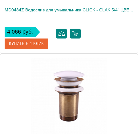
MD0484Z Водослив для умывальника CLICK - CLAK 5/4" ЦВЕТ ЗОЛОТО
4 066 руб.
КУПИТЬ В 1 КЛИК
Артикул
MD0484Z
Производитель
Rav Slezak
Высота, см
0.0000
Вес, кг
0.4