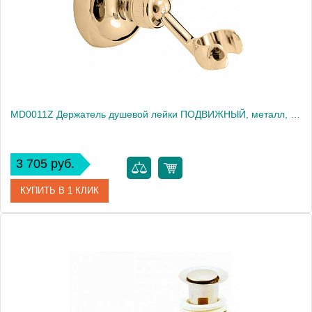
Вес, кг
0.21
MD0011Z Держатель душевой лейки ПОДВИЖНЫЙ, металл, ЦВЕТ ЗОЛОТО
3 705 руб.
КУПИТЬ В 1 КЛИК
Артикул
MD0011Z
Производитель
Rav Slezak
Высота, см
0.0000
Вес, кг
0.24