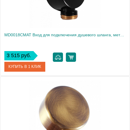
MD0018CMAT Вход для подключения душевого шланга, металл, NEOPERL, ЧЕРНЫЙ МАТОВЫЙ
3 515 руб.
КУПИТЬ В 1 КЛИК
Артикул
MD0018CMAT
Производитель
Rav Slezak
Высота, см
0.0000
Вес, кг
0.19