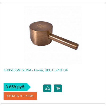
Артикул
KR3510SM
Производитель
Rav Slezak
Высота, см
0.0000
Вес, кг
0.26
KR3513SM SEINA - Ручка, ЦВЕТ БРОНЗА
3 658 руб.
КУПИТЬ В 1 КЛИК