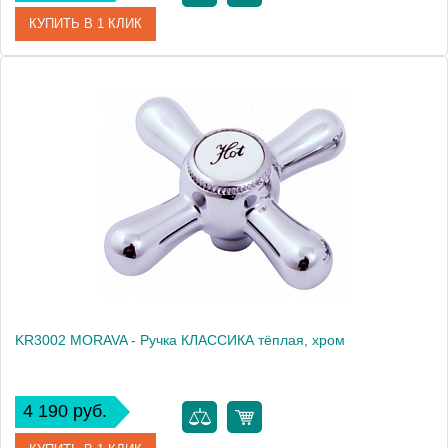
КУПИТЬ В 1 КЛИК
Артикул
KR3001
Производитель
Rav Slezak
Высота, см
0.0000
Вес, кг
0.21
KR3002 MORAVA - Ручка КЛАССИКА тёплая, хром
4 190 руб.