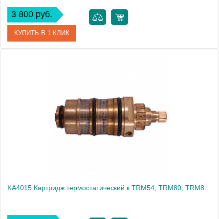
3 800 руб.
КУПИТЬ В 1 КЛИК
Артикул
KA4014
Производитель
Rav Slezak
Высота, см
0.0000
Вес, кг
0.27
KA4015 Картридж термостатический к TRM54, TRM80, TRM81, Kerox