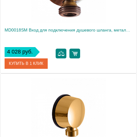
MD0018SM Вход для подключения душевого шланга, металл, NEOPERL, ЦВЕТ БРОНЗА
4 028 руб.
КУПИТЬ В 1 КЛИК
Артикул
MD0018SM
Производитель
Rav Slezak
Высота, см
0.0000
Вес, кг
0.35