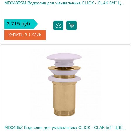
MD0485SM Водослив для умывальника CLICK - CLAK 5/4" ЦВЕТ БРОНЗА
3 715 руб.
КУПИТЬ В 1 КЛИК
Артикул
MD0485SM
Производитель
Rav Slezak
Высота, см
0.0000
Вес, кг
0.37
MD0485Z Водослив для умывальника CLICK - CLAK 5/4" ЦВЕТ ЗОЛОТО