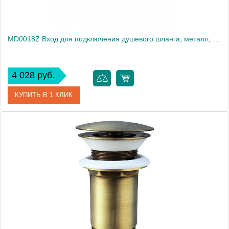
MD0018Z Вход для подключения душевого шланга, металл, NEOPERL, ЦВЕТ ЗОЛОТО
4 028 руб.
КУПИТЬ В 1 КЛИК
Артикул
MD0018Z
Производитель
Rav Slezak
Высота, см
0.0000
Вес, кг
0.2