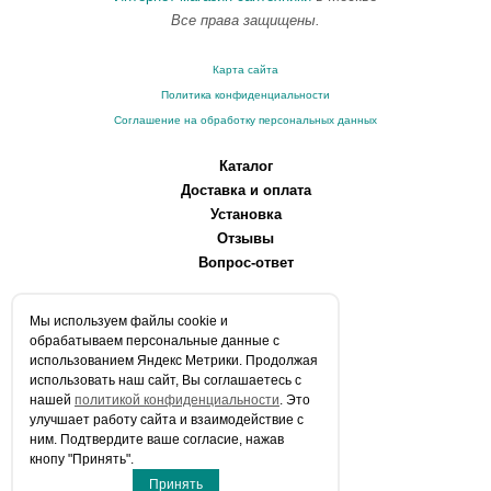
Все права защищены.
Карта сайта
Политика конфиденциальности
Соглашение на обработку персональных данных
Каталог
Доставка и оплата
Установка
Отзывы
Вопрос-ответ
О компании
Мы используем файлы сookie и
Производители
обрабатываем персональные данные с
Сервисные центры
использованием Яндекс Метрики. Продолжая
использовать наш сайт, Вы соглашаетесь с
Контакты
нашей
политикой конфиденциальности
. Это
Статьи
улучшает работу сайта и взаимодействие с
ним. Подтвердите ваше согласие, нажав
Телефоны:
кнопу "Принять".
+7 (903) 216-59-41
Принять