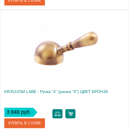
КУПИТЬ В 1 КЛИК
Артикул
KR3002
Производитель
Rav Slezak
Высота, см
0.0000
Вес, кг
0.21
KR3510SM LABE - Ручка "4" (ранее "0") ЦВЕТ БРОНЗА
3 848 руб.
КУПИТЬ В 1 КЛИК