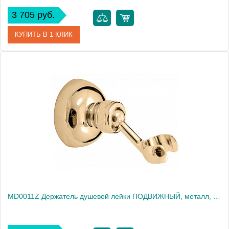
3 705 руб.
КУПИТЬ В 1 КЛИК
Артикул
MD0011SM
Производитель
Rav Slezak
Высота, см
0.0000
Вес, кг
0.21
MD0011Z Держатель душевой лейки ПОДВИЖНЫЙ, металл, ЦВЕТ ЗОЛОТО