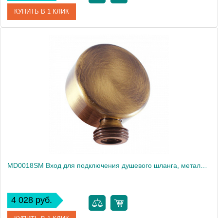
КУПИТЬ В 1 КЛИК
Артикул
MD0018CMAT
Производитель
Rav Slezak
Высота, см
0.0000
Вес, кг
0.19
MD0018SM Вход для подключения душевого шланга, металл, NEOPERL, ЦВЕТ БРОНЗА
4 028 руб.