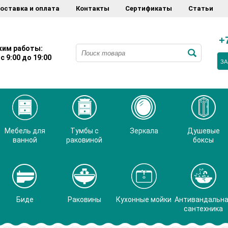
оставка и оплата
Контакты
Сертификаты
Статьи
+
им работы:
с 9:00 до 19:00
ЗА
Мебель для
Тумбы с
Зеркала
Душевые
ванной
раковиной
боксы
Биде
Раковины
Кухонные мойки
Антивандальн
сантехника