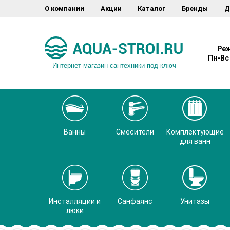
О компании
Акции
Каталог
Бренды
Д
Реж
Пн-Вс 
Интернет-магазин сантехники под ключ
Ванны
Смесители
Комплектующие
для ванн
Инсталляции и
Санфаянс
Унитазы
люки