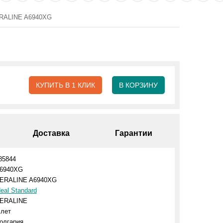
ERALINE A6940XG
КУПИТЬ В 1 КЛИК
В КОРЗИНУ
Доставка
Гарантии
85844
6940XG
ERALINE A6940XG
deal Standard
ERALINE
 лет
олгария