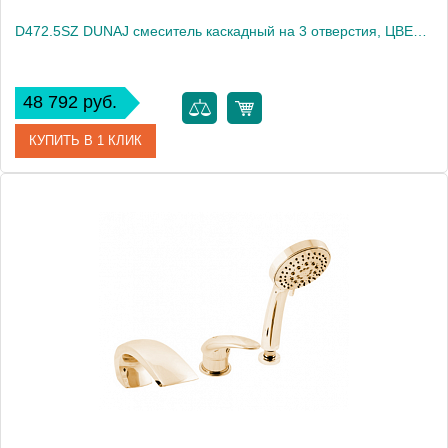
D472.5SZ DUNAJ смеситель каскадный на 3 отверстия, ЦВЕТ ЗОЛОТО
48 792 руб.
КУПИТЬ В 1 КЛИК
Артикул
D472.5SZ
Производитель
Rav Slezak
Высота, см
0.0000
Вес, кг
3.5