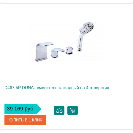
Артикул
D461.5YZ
Производитель
Rav Slezak
Высота, см
0.0000
Вес, кг
3.85
D467.5P DUNAJ смеситель каскадный на 4 отверстия
39 169 руб.
КУПИТЬ В 1 КЛИК