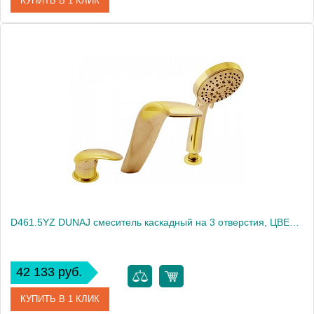
КУПИТЬ В 1 КЛИК
Артикул
D461.5SZ
Производитель
Rav Slezak
Высота, см
0.0000
Вес, кг
4
D461.5YZ DUNAJ смеситель каскадный на 3 отверстия, ЦВЕТ ЗОЛОТО
42 133 руб.
КУПИТЬ В 1 КЛИК