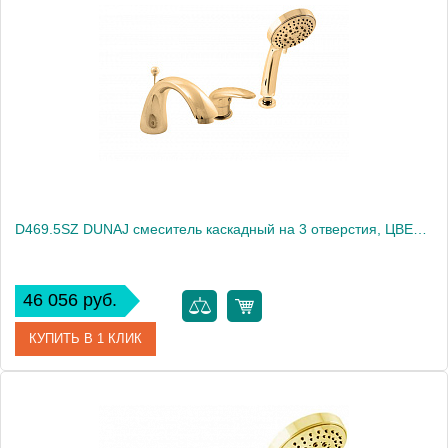
Производитель
Rav Slezak
Высота, см
0.0000
Вес, кг
4.46
D469.5SZ DUNAJ смеситель каскадный на 3 отверстия, ЦВЕТ ЗОЛОТО
46 056 руб.
КУПИТЬ В 1 КЛИК
Артикул
D469.5SZ