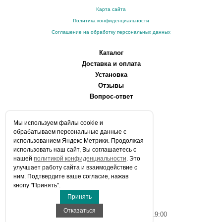
Карта сайта
Политика конфиденциальности
Соглашение на обработку персональных данных
Каталог
Доставка и оплата
Установка
Отзывы
Вопрос-ответ
О компании
Мы используем файлы сookie и
Производители
обрабатываем персональные данные с
Сервисные центры
использованием Яндекс Метрики. Продолжая
использовать наш сайт, Вы соглашаетесь с
Контакты
нашей
политикой конфиденциальности
. Это
Статьи
улучшает работу сайта и взаимодействие с
ним. Подтвердите ваше согласие, нажав
Телефоны:
кнопу "Принять".
+7 (903) 216-59-41
Принять
E-mail:
info@aqua-stroi.ru
Отказаться
Время работы: Пн-Вс с 9:00 до 19:00