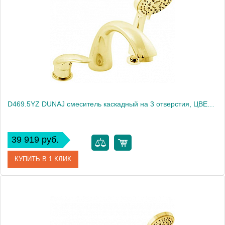
Производитель
Rav Slezak
Высота, см
0.0000
Вес, кг
3.82
D469.5YZ DUNAJ смеситель каскадный на 3 отверстия, ЦВЕТ ЗОЛОТО
39 919 руб.
КУПИТЬ В 1 КЛИК
Артикул
D469.5YZ
Производитель
Rav Slezak