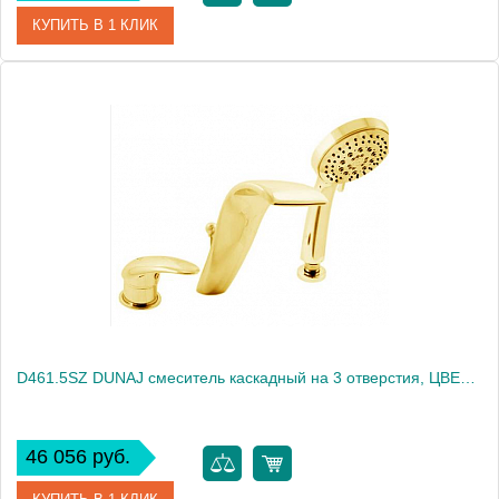
КУПИТЬ В 1 КЛИК
Артикул
D461.5PZ
Производитель
Rav Slezak
Высота, см
0.0000
Вес, кг
4.39
D461.5SZ DUNAJ смеситель каскадный на 3 отверстия, ЦВЕТ ЗОЛОТО
46 056 руб.