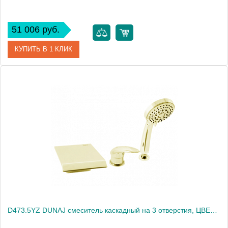
51 006 руб.
КУПИТЬ В 1 КЛИК
Артикул
D473.5PZ
Производитель
Rav Slezak
Высота, см
0.0000
Вес, кг
3.99
D473.5YZ DUNAJ смеситель каскадный на 3 отверстия, ЦВЕТ ЗОЛОТО