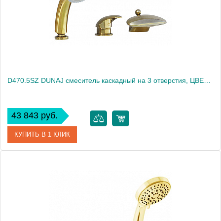
Вес, кг
4.63
D470.5SZ DUNAJ смеситель каскадный на 3 отверстия, ЦВЕТ ЗОЛОТО
43 843 руб.
КУПИТЬ В 1 КЛИК
Артикул
D470.5SZ
Производитель
Rav Slezak
Высота, см
0.0000
Вес, кг
4.2