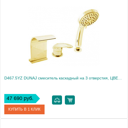
Артикул
D467.5P
Производитель
Rav Slezak
Высота, см
0.0000
Вес, кг
4.49
D467.5YZ DUNAJ смеситель каскадный на 3 отверстия, ЦВЕТ ЗОЛОТО
47 690 руб.
КУПИТЬ В 1 КЛИК