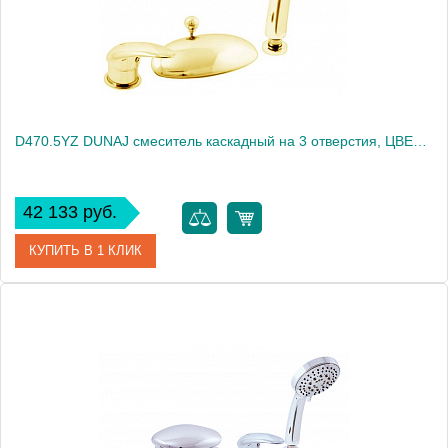
D470.5YZ DUNAJ смеситель каскадный на 3 отверстия, ЦВЕТ ЗОЛОТО
42 133 руб.
КУПИТЬ В 1 КЛИК
Артикул
D470.5YZ
Производитель
Rav Slezak
Высота, см
0.0000
Вес, кг
4