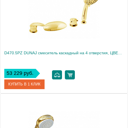
Высота, см
0.0000
Вес, кг
3.5
D470.5PZ DUNAJ смеситель каскадный на 4 отверстия, ЦВЕТ ЗОЛОТО
53 229 руб.
КУПИТЬ В 1 КЛИК
Артикул
D470.5PZ
Производитель
Rav Slezak
Высота, см
0.0000