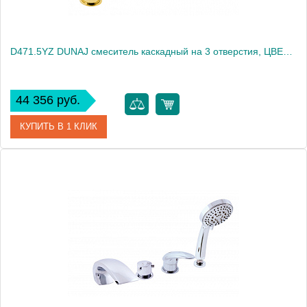
D471.5YZ DUNAJ смеситель каскадный на 3 отверстия, ЦВЕТ ЗОЛОТО
44 356 руб.
КУПИТЬ В 1 КЛИК
Артикул
D471.5YZ
Производитель
Rav Slezak
Высота, см
0.0000
Вес, кг
2.63