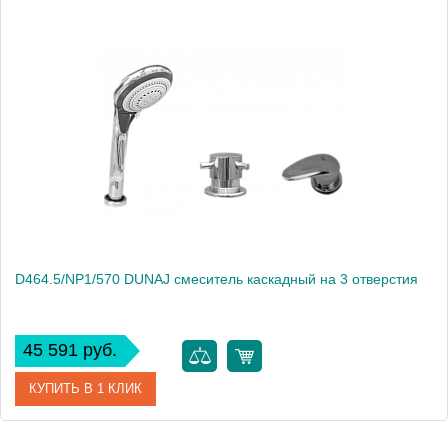
D464.5/NP1/570 DUNAJ смеситель каскадный на 3 отверстия
45 591 руб.
КУПИТЬ В 1 КЛИК