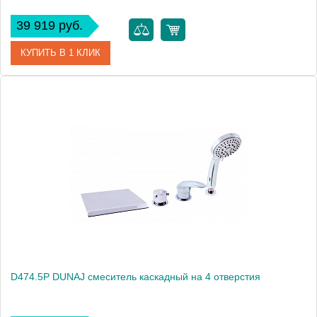
39 919 руб.
КУПИТЬ В 1 КЛИК
Артикул
D473.5YZ
Производитель
Rav Slezak
Высота, см
0.0000
Вес, кг
3.37
D474.5P DUNAJ смеситель каскадный на 4 отверстия