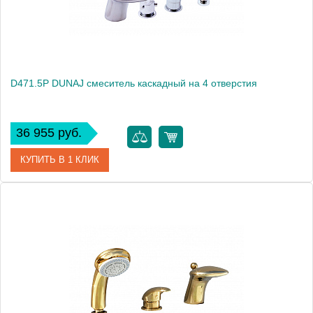
D471.5P DUNAJ смеситель каскадный на 4 отверстия
36 955 руб.
КУПИТЬ В 1 КЛИК
Артикул
D471.5P
Производитель
Rav Slezak
Высота, см
0.0000
Вес, кг
4.5