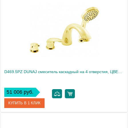
Артикул
D467.5YZ
Производитель
Rav Slezak
Высота, см
0.0000
Вес, кг
3.95
D469.5PZ DUNAJ смеситель каскадный на 4 отверстия, ЦВЕТ ЗОЛОТО
51 006 руб.
КУПИТЬ В 1 КЛИК
Артикул
D469.5PZ