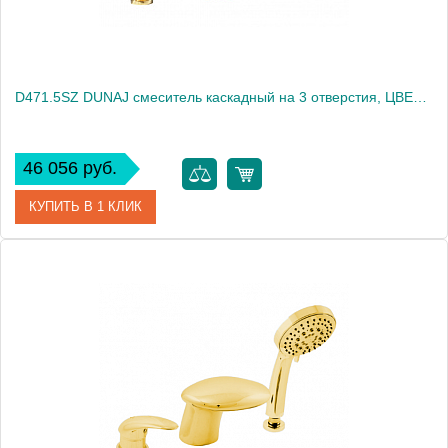
D471.5SZ DUNAJ смеситель каскадный на 3 отверстия, ЦВЕТ ЗОЛОТО
46 056 руб.
КУПИТЬ В 1 КЛИК
Артикул
D471.5SZ
Производитель
Rav Slezak
Высота, см
0.0000
Вес, кг
4.16