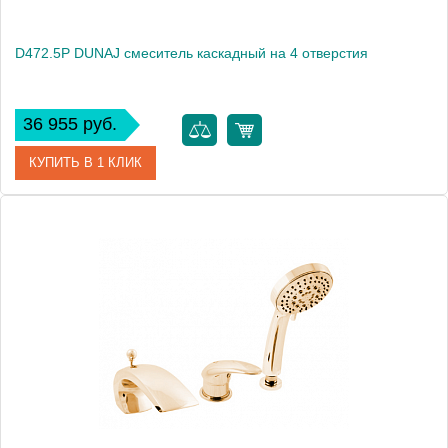
D472.5P DUNAJ смеситель каскадный на 4 отверстия
36 955 руб.
КУПИТЬ В 1 КЛИК
Артикул
D472.5P
Производитель
Rav Slezak
Высота, см
0.0000
Вес, кг
4.46