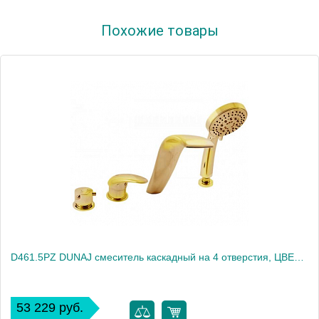
Артикул
D464.5/NP1/570
Похожие товары
Производитель
Rav Slezak
Высота, см
0.0000
Вес, кг
4.86
D461.5PZ DUNAJ смеситель каскадный на 4 отверстия, ЦВЕТ ЗОЛОТО
53 229 руб.