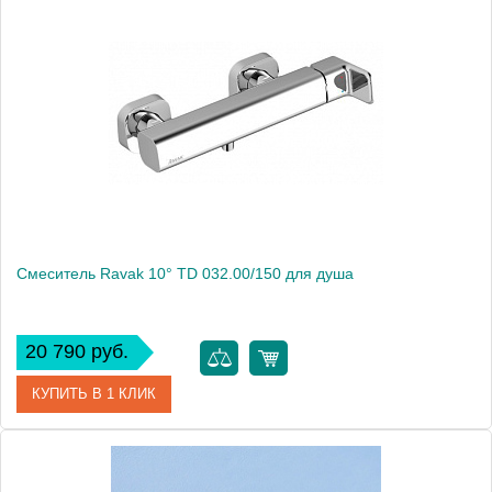
Артикул
388700575
Модель
Zenta 388700575
Производитель
Kludi
Монтаж
на стену
Смеситель Ravak 10° TD 032.00/150 для душа
20 790 руб.
КУПИТЬ В 1 КЛИК
Артикул
X070066