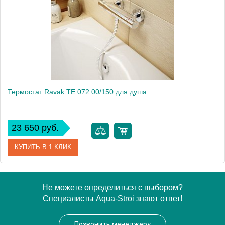
Производитель
Lemark
Монтаж
на стену
Вес, кг
2
Термостат Ravak TE 072.00/150 для душа
23 650 руб.
КУПИТЬ В 1 КЛИК
Артикул
X070051
Не можете определиться с выбором?
Специалисты Aqua-Stroi знают ответ!
Модель
TE 072.00/150
Производитель
Ravak
Позвонить менеджеру