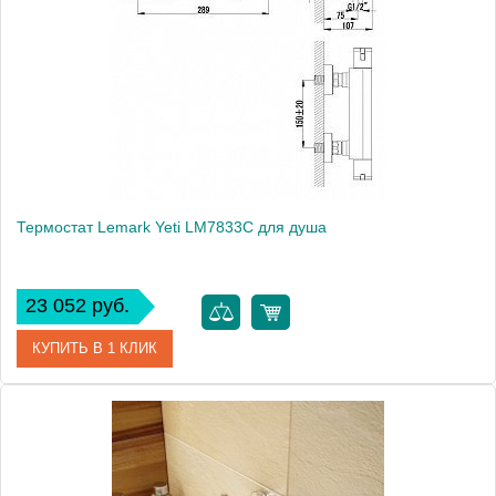
Производитель
Grohe
Монтаж
на стену
Термостат Lemark Yeti LM7833C для душа
23 052 руб.
КУПИТЬ В 1 КЛИК
Артикул
LM7833C
Модель
Yeti LM7833C