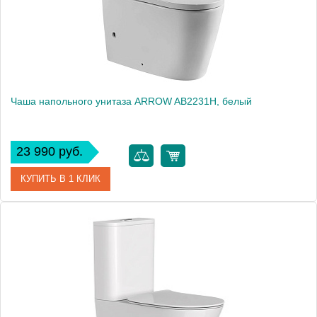
Вес, кг
35
Чаша напольного унитаза ARROW AB2231H, белый
23 990 руб.
КУПИТЬ В 1 КЛИК
Артикул
AB2231H
Производитель
ARROW
Высота, см
39.7
Вес, кг
35