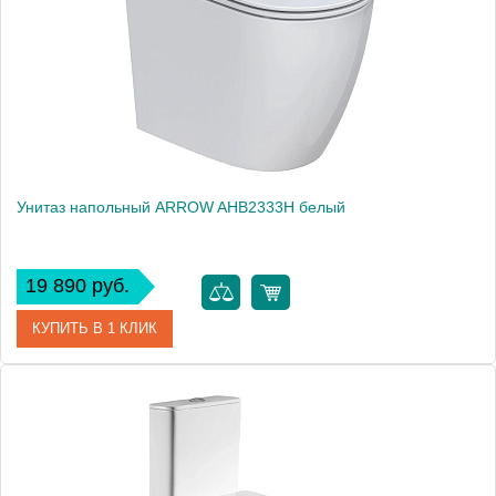
Высота, см
70
Вес, кг
47
Унитаз напольный ARROW AHB2333H белый
19 890 руб.
КУПИТЬ В 1 КЛИК
Артикул
AHB2333H
Производитель
ARROW
Высота, см
41