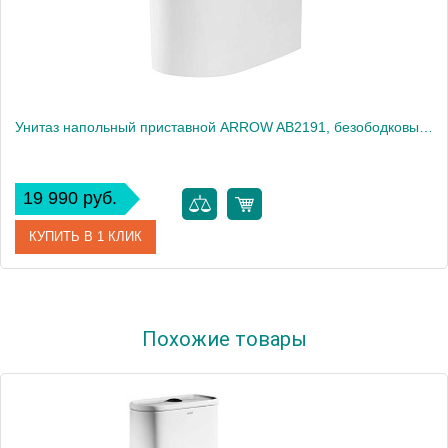
Унитаз напольный приставной ARROW AB2191, безободковый, белый
19 990 руб.
КУПИТЬ В 1 КЛИК
Артикул
AB2191
Похожие товары
Производитель
ARROW
Высота, см
40.5
Вес, кг
28