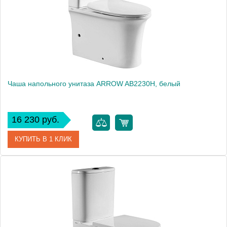
Вес, кг
35
Чаша напольного унитаза ARROW AB2230H, белый
16 230 руб.
КУПИТЬ В 1 КЛИК
Артикул
AB2230H
Производитель
ARROW
Высота, см
40.8