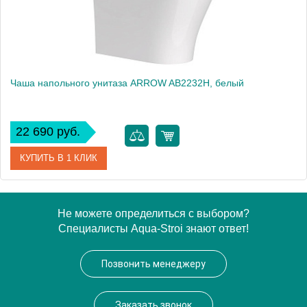
Чаша напольного унитаза ARROW AB2232H, белый
22 690 руб.
КУПИТЬ В 1 КЛИК
Артикул
AB2232H
Не можете определиться с выбором?
Специалисты Aqua-Stroi знают ответ!
Производитель
ARROW
Высота, см
40.8
Позвонить менеджеру
Вес, кг
34.6
Заказать звонок