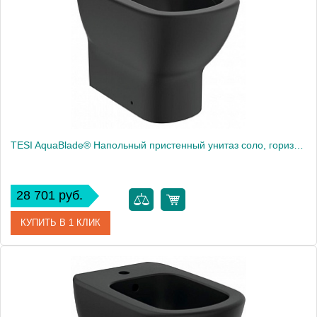
Производитель
Ideal Standard
Высота, см
39.0000
Вес, кг
22.8
TESI AquaBlade® Напольный пристенный унитаз соло, горизонтальный выпуск (универсальный), глубокий смыв, сидение и крышка T3528V3 или T3527V3 заказывается дополнительно, с крепежом TT0257919
28 701 руб.
КУПИТЬ В 1 КЛИК
Артикул
T0077V3
Модель
TESI T0077V3