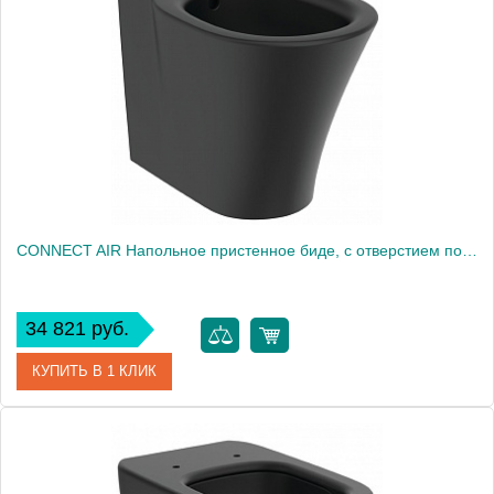
Модель
CONNECT AIR E0042V3
Производитель
Ideal Standard
Высота, см
40.0000
Вес, кг
26.8
CONNECT AIR Напольное пристенное биде, с отверстием под смеситель, с отверстием, с крепежом
34 821 руб.
КУПИТЬ В 1 КЛИК
Артикул
E0180V3
Модель
CONNECT AIR E0180V3