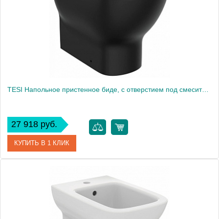
Производитель
Ideal Standard
Высота, см
40.0000
Вес, кг
29.5
TESI Напольное пристенное биде, с отверстием под смеситель, с отверстием перелива, с крепежом
27 918 руб.
КУПИТЬ В 1 КЛИК
Артикул
T3540V3
Модель
TESI T3540V3
Производитель
Ideal Standard