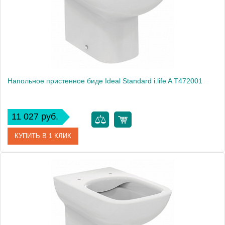
Высота, см
40.0000
Вес, кг
22.832
Напольное пристенное биде Ideal Standard i.life A T472001
11 027 руб.
КУПИТЬ В 1 КЛИК
Артикул
Ideal Standard i.life A
Модель
Ideal Standard i.life A T472001
Производитель
Ideal Standard
Высота, см
40.0000