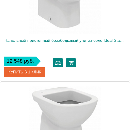
Вес, кг
22.4
Напольный пристенный безободковый унитаз-соло Ideal Standard i.life A T471901
12 548 руб.
КУПИТЬ В 1 КЛИК
Артикул
Ideal Standard i.life A
Модель
Ideal Standard i.life A T471901
Производитель
Ideal Standard
Высота, см
40.0000