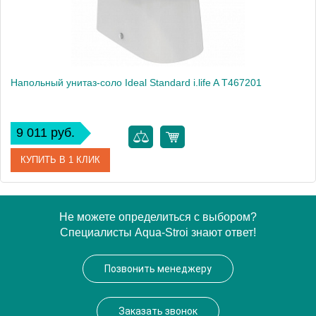
Вес, кг
23
Напольный унитаз-соло Ideal Standard i.life A T467201
9 011 руб.
КУПИТЬ В 1 КЛИК
Артикул
Ideal Standard i.life A
Не можете определиться с выбором?
Специалисты Aqua-Stroi знают ответ!
Модель
Ideal Standard i.life A T467201
Производитель
Ideal Standard
Позвонить менеджеру
Высота, см
40.0000
Вес, кг
2.34
Заказать звонок