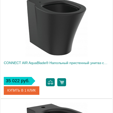
Высота, см
40.0000
Вес, кг
22.5
CONNECT AIR AquaBlade® Напольный пристенный унитаз соло, горизонтальный выпуск (может дополняться пластиковыми выпускными патрубками на 90˚), глубокий смыв, сидение и крышка E0368V3 заказывается дополнительно, с крепежом TT0293851
35 022 руб.
КУПИТЬ В 1 КЛИК
Артикул
E0042V3