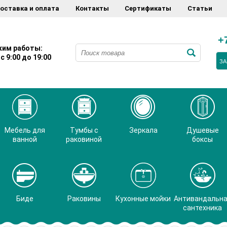
оставка и оплата
Контакты
Сертификаты
Статьи
+
им работы:
с 9:00 до 19:00
ЗА
Мебель для
Тумбы с
Зеркала
Душевые
ванной
раковиной
боксы
Биде
Раковины
Кухонные мойки
Антивандальн
сантехника