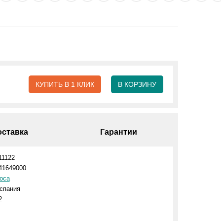
КУПИТЬ В 1 КЛИК
В КОРЗИНУ
оставка
Гарантии
11122
41649000
oca
спания
2