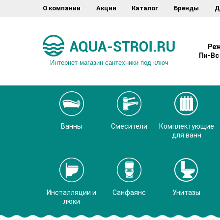
О компании
Акции
Каталог
Бренды
Д
Реж
Пн-Вс 
Интернет-магазин сантехники под ключ
Ванны
Смесители
Комплектующие
для ванн
Инсталляции и
Санфаянс
Унитазы
люки