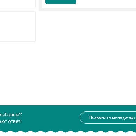
 выбором?
Позвонить менеджеру
ют ответ!