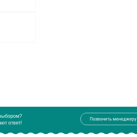
 выбором?
Позвонить менеджеру
ют ответ!