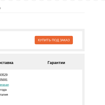
м
КУПИТЬ ПОД ЗАКАЗ
оставка
Гарантии
93529
05691
erasan
 года
талия