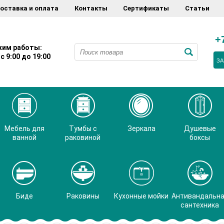
оставка и оплата
Контакты
Сертификаты
Статьи
+
им работы:
с 9:00 до 19:00
ЗА
Мебель для
Тумбы с
Зеркала
Душевые
ванной
раковиной
боксы
Биде
Раковины
Кухонные мойки
Антивандальн
сантехника