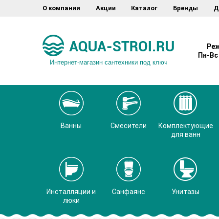
О компании
Акции
Каталог
Бренды
Д
Реж
Пн-Вс 
Интернет-магазин сантехники под ключ
Ванны
Смесители
Комплектующие
для ванн
Инсталляции и
Санфаянс
Унитазы
люки