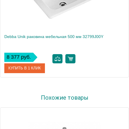
Debba Unik раковина мебельная 500 мм 32799J00Y
8 377 руб.
КУПИТЬ В 1 КЛИК
Артикул
32799J00Y
Похожие товары
Производитель
Roca
Высота, см
11
Вес, кг
10