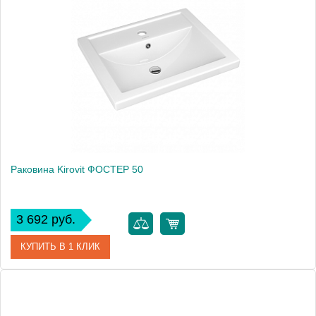
Артикул
S-UM-COL50/1-w
Производитель
Cersanit
Высота, см
15.0000
Вес, кг
10
Раковина Kirovit ФОСТЕР 50
3 692 руб.
КУПИТЬ В 1 КЛИК
Артикул
4630055557578