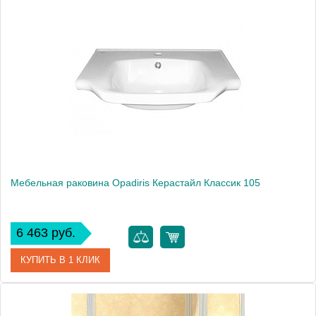
Модель
Дрея 95
Производитель
Opadiris
Мебельная раковина Opadiris Керастайл Классик 105
6 463 руб.
КУПИТЬ В 1 КЛИК
Модель
Керастайл Классик 105