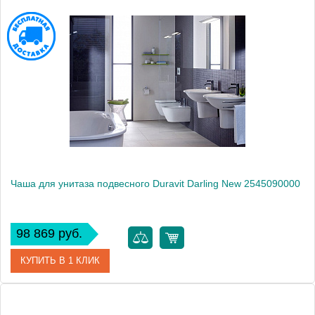
Артикул
2220090000
Модель
2ND floor 2220090000
Производитель
Duravit
Высота, см
39.0000
Вес, кг
26.8
Чаша для унитаза подвесного Duravit Darling New 2545090000
98 869 руб.
КУПИТЬ В 1 КЛИК