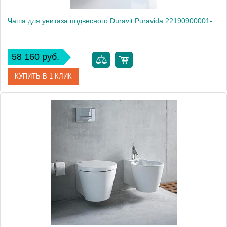
Чаша для унитаза подвесного Duravit Puravida 22190900001-WG антигрязевое покрытие
58 160 руб.
КУПИТЬ В 1 КЛИК
Артикул
22190900001-WG
Модель
Puravida 22190900001-WG
Производитель
Duravit
Высота, см
39.0000
Вес, кг
23