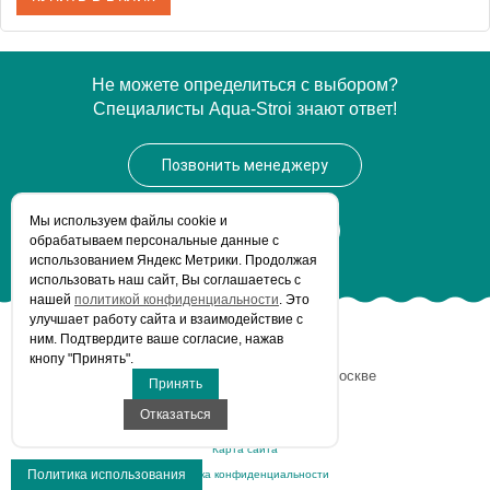
Артикул
22170900641-WG
Не можете определиться с выбором?
Специалисты Aqua-Stroi знают ответ!
Модель
Vero 22170900641-WG
Производитель
Duravit
Позвонить менеджеру
Высота, см
34.5000
Вес, кг
Мы используем файлы сookie и
25.2
Заказать звонок
обрабатываем персональные данные с
использованием Яндекс Метрики. Продолжая
использовать наш сайт, Вы соглашаетесь с
нашей
политикой конфиденциальности
. Это
улучшает работу сайта и взаимодействие с
ним. Подтвердите ваше согласие, нажав
© Aqua-Stroi.ru, 2026
кнопу "Принять".
Интернет-магазин сантехники
в Москве
Принять
Все права защищены.
Отказаться
Карта сайта
Политика использования
Политика конфиденциальности