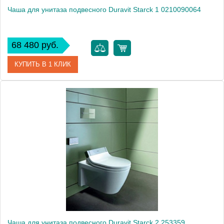
Чаша для унитаза подвесного Duravit Starck 1 0210090064
68 480 руб.
КУПИТЬ В 1 КЛИК
Артикул
0210090064
Модель
Starck 1 0210090064
Производитель
Duravit
Высота, см
31.5000
Чаша для унитаза подвесного Duravit Starck 2 253359