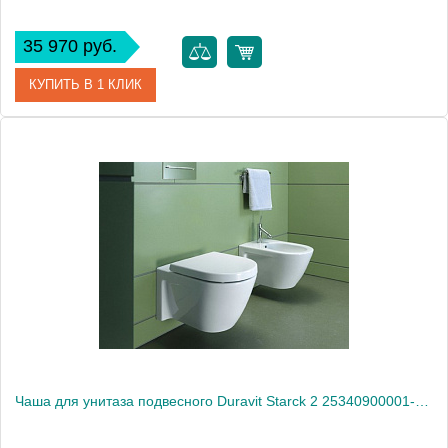
35 970 руб.
КУПИТЬ В 1 КЛИК
Артикул
2534090000
Модель
Starck 2 2534090000
Производитель
Duravit
Высота, см
33.0000
Вес, кг
26
Чаша для унитаза подвесного Duravit Starck 2 25340900001-WG антигрязевое покрытие