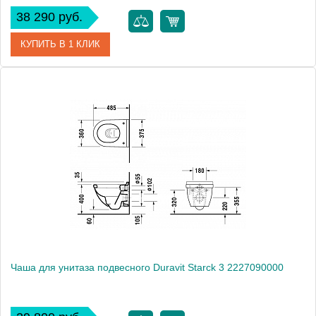
38 290 руб.
КУПИТЬ В 1 КЛИК
Артикул
25340900001-WG
Модель
Starck 2 25340900001-WG
Производитель
Duravit
Высота, см
33.0000
Вес, кг
26
Чаша для унитаза подвесного Duravit Starck 3 2227090000