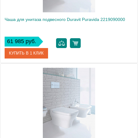
Чаша для унитаза подвесного Duravit Puravida 2219090000
61 985 руб.
КУПИТЬ В 1 КЛИК
Артикул
2219090000
Модель
Puravida 2219090000
Производитель
Duravit
Высота, см
39.0000