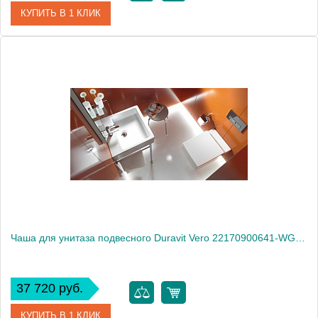
КУПИТЬ В 1 КЛИК
Артикул
2226590000
Модель
Starck 3 SensoWash С
Производитель
Duravit
Высота, см
40.0000
Чаша для унитаза подвесного Duravit Vero 22170900641-WG антигрязевое покрытие
37 720 руб.
КУПИТЬ В 1 КЛИК