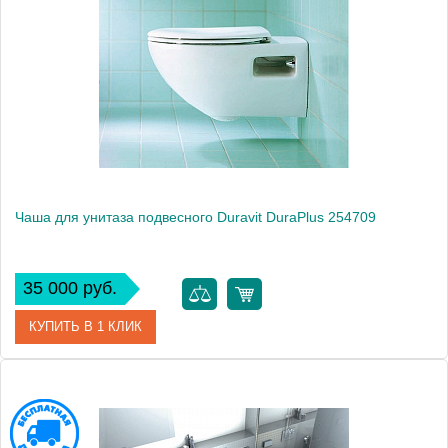
Модель
Darling New SensoWash
Производитель
Duravit
Высота, см
34.5000
Чаша для унитаза подвесного Duravit DuraPlus 254709
35 000 руб.
КУПИТЬ В 1 КЛИК
Артикул
2547090000
Модель
DuraPlus 254709