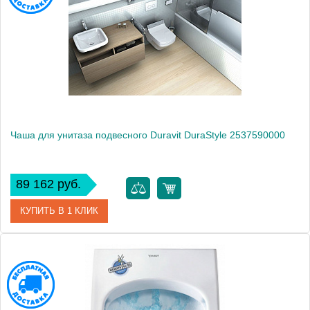
Производитель
Duravit
Высота, см
30.0000
Вес, кг
21.2
Чаша для унитаза подвесного Duravit DuraStyle 2537590000
89 162 руб.
КУПИТЬ В 1 КЛИК
Артикул
2537590000
Модель
DuraStyle 2537590000
Производитель
Duravit