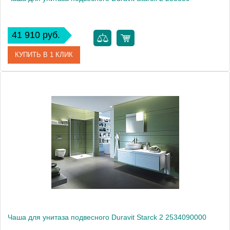
41 910 руб.
КУПИТЬ В 1 КЛИК
Артикул
2533590000
Модель
Starck 2 253359
Производитель
Duravit
Высота, см
33.5000
Вес, кг
29
Чаша для унитаза подвесного Duravit Starck 2 2534090000