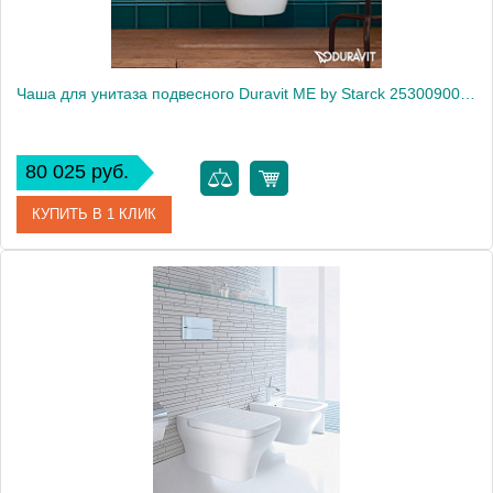
Чаша для унитаза подвесного Duravit ME by Starck 2530090000
80 025 руб.
КУПИТЬ В 1 КЛИК
Артикул
2530090000
Модель
ME by Starck 2530090000
Производитель
Duravit
Высота, см
35.0000
Вес, кг
23.6