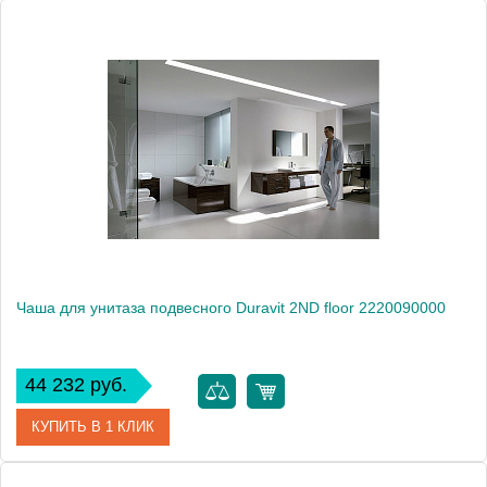
Артикул
0055030000
Модель
0055030000
Производитель
Duravit
Чаша для унитаза подвесного Duravit 2ND floor 2220090000
44 232 руб.
КУПИТЬ В 1 КЛИК