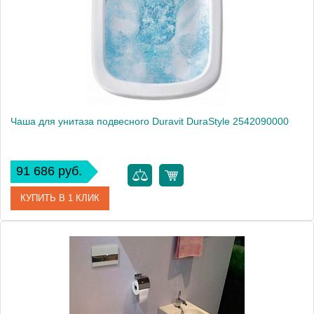
Высота, см
40.0000
Чаша для унитаза подвесного Duravit DuraStyle 2542090000
91 686 руб.
КУПИТЬ В 1 КЛИК
Артикул
2542090000
Модель
DuraStyle 2542090000
Производитель
Duravit