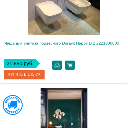
Высота, см
35.0000
Вес, кг
28.3
Чаша для унитаза подвесного Duravit Happy D.2 2221090000
21 880 руб.
КУПИТЬ В 1 КЛИК
Артикул
2221090000
Модель
Happy D.2 2221090000
Производитель
Duravit
Высота, см
33.5000