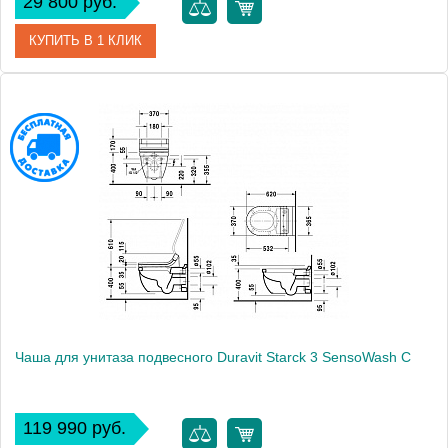
29 800 руб.
КУПИТЬ В 1 КЛИК
Артикул
2227090000
Модель
Starck 3 2227090000
Производитель
Duravit
Высота, см
37.5000
Вес, кг
24.5
Чаша для унитаза подвесного Duravit Starck 3 SensoWash С
119 990 руб.