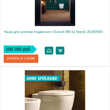
Чаша для унитаза подвесного Duravit ME by Starck 2528090000
100 390 руб.
КУПИТЬ В 1 КЛИК
Артикул
2528090000
Модель
ME by Starck 2528090000
Производитель
Duravit
Высота, см
35.5000
Вес, кг
26