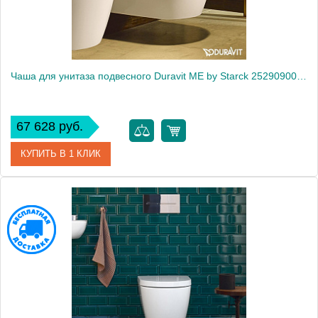
Чаша для унитаза подвесного Duravit ME by Starck 2529090000
67 628 руб.
КУПИТЬ В 1 КЛИК
Артикул
2529090000
Модель
ME by Starck 2529090000
Производитель
Duravit
Высота, см
35.5000
Вес, кг
26