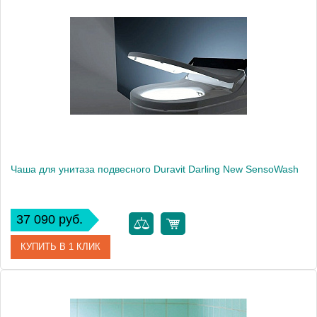
Артикул
2545090000
Модель
Darling New 2545090000
Производитель
Duravit
Высота, см
40.0000
Чаша для унитаза подвесного Duravit Darling New SensoWash
37 090 руб.
КУПИТЬ В 1 КЛИК
Артикул
2544590000