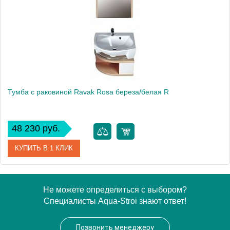
Тумба с раковиной Ravak Rosa береза/белая R
48 230 руб.
КУПИТЬ В 1 КЛИК
Модель
Rosa
Не можете определиться с выбором?
Специалисты Aqua-Stroi знают ответ!
Производитель
Ravak
Высота, см
49.0000
Позвонить менеджеру