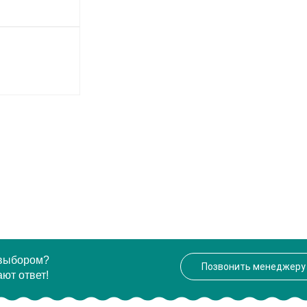
 выбором?
Позвонить менеджеру
ют ответ!