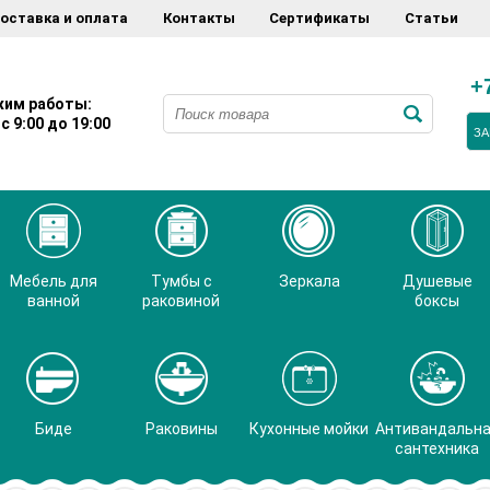
оставка и оплата
Контакты
Сертификаты
Статьи
+
им работы:
с 9:00 до 19:00
ЗА
Мебель для
Тумбы с
Зеркала
Душевые
ванной
раковиной
боксы
Биде
Раковины
Кухонные мойки
Антивандальн
сантехника