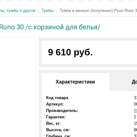
ы, тумбы и другое
Тумбы
Тумба в ванную (полупенал) Руно Runo 3
Runo 30 /с корзиной для белья/
9 610 руб.
Характеристики
Д
Код товара
3
Артикул:
0
Производитель:
R
Гарантия:
2
Вес, кг:
1
Высота, см:
8
Глубина, см:
3