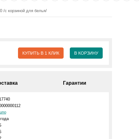
0 /с корзиной для белья/
КУПИТЬ В 1 КЛИК
В КОРЗИНУ
оставка
Гарантии
17740
0000000112
uno
 года
5
6
2