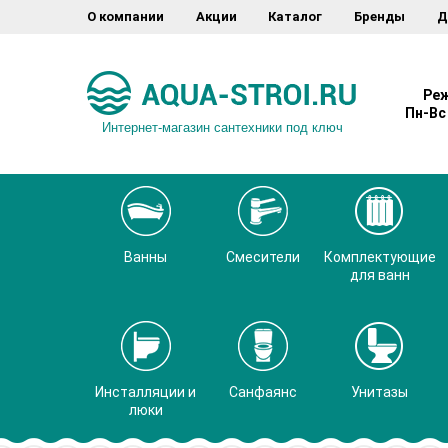
О компании
Акции
Каталог
Бренды
Д
Реж
Пн-Вс 
Интернет-магазин сантехники под ключ
Ванны
Смесители
Комплектующие
для ванн
Инсталляции и
Санфаянс
Унитазы
люки