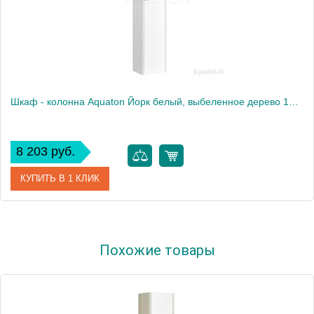
Шкаф - колонна Aquaton Йорк белый, выбеленное дерево 1A171203YOAY0
8 203 руб.
КУПИТЬ В 1 КЛИК
Артикул
1A171203YOAY0
Похожие товары
Производитель
Акватон
Высота, см
160.2000
Вес, кг
17.2