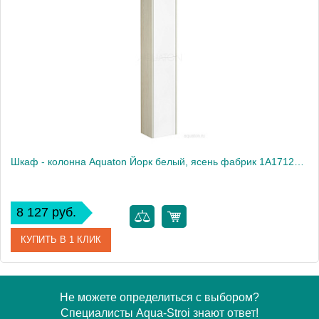
Шкаф - колонна Aquaton Йорк белый, ясень фабрик 1A171203YOAV0
8 127 руб.
КУПИТЬ В 1 КЛИК
Артикул
1A171203YOAV0
Не можете определиться с выбором?
Специалисты Aqua-Stroi знают ответ!
Производитель
Акватон