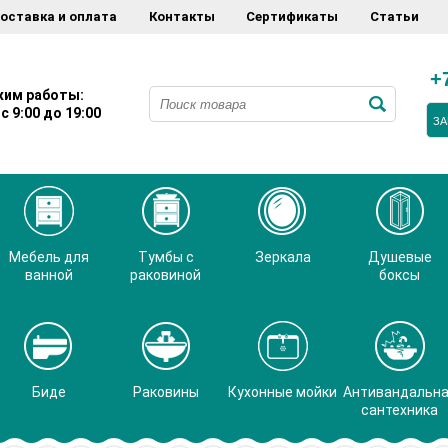
оставка и оплата
Контакты
Сертификаты
Статьи
+
им работы:
с 9:00 до 19:00
ЗА
Мебель для
Тумбы с
Зеркала
Душевые
ванной
раковиной
боксы
Биде
Раковины
Кухонные мойки
Антивандальн
сантехника