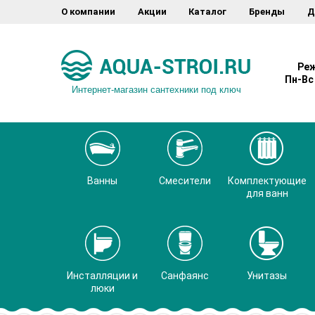
О компании
Акции
Каталог
Бренды
Д
Реж
Пн-Вс 
Интернет-магазин сантехники под ключ
Ванны
Смесители
Комплектующие
для ванн
Инсталляции и
Санфаянс
Унитазы
люки