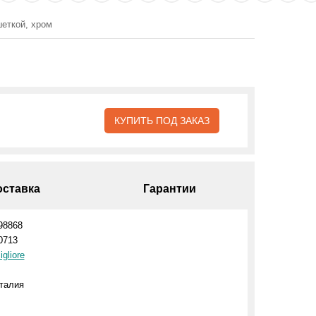
шеткой, хром
КУПИТЬ ПОД ЗАКАЗ
оставка
Гарантии
98868
0713
igliore
талия