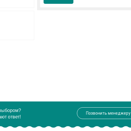
 выбором?
Позвонить менеджеру
ют ответ!